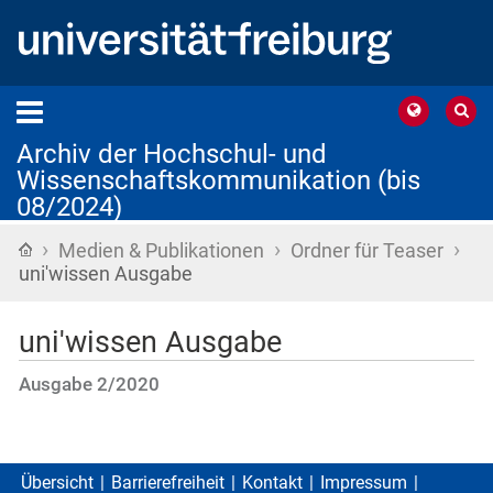
Archiv der Hochschul- und
Wissenschaftskommunikation (bis
08/2024)
›
›
›
Startseite
Medien & Publikationen
Ordner für Teaser
uni'wissen Ausgabe
uni'wissen Ausgabe
Ausgabe 2/2020
Übersicht
Barrierefreiheit
Kontakt
Impressum