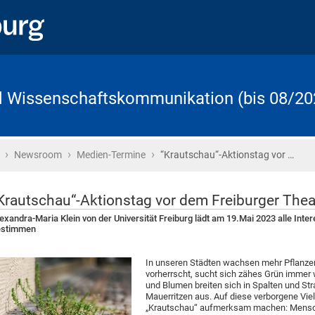
d Wissenschaftskommunikation (bis 08/20
›
›
›
Startseite
Newsroom
Medien-Termine
“Krautschau“-Aktionstag vor …
Krautschau“-Aktionstag vor dem Freiburger Thea
exandra-Maria Klein von der Universität Freiburg lädt am 19.Mai 2023 alle Inter
estimmen
In unseren Städten wachsen mehr Pflanzen,
vorherrscht, sucht sich zähes Grün immer 
und Blumen breiten sich in Spalten und St
Mauerritzen aus. Auf diese verborgene Viel
„Krautschau“ aufmerksam machen: Mensch