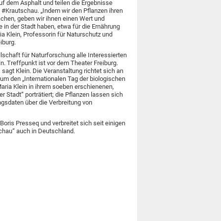
uf dem Asphalt und teilen die Ergebnisse
 #Krautschau. „Indem wir den Pflanzen ihren
hen, geben wir ihnen einen Wert und
e in der Stadt haben, etwa für die Ernährung
ia Klein, Professorin für Naturschutz und
iburg.
schaft für Naturforschung alle Interessierten
n. Treffpunkt ist vor dem Theater Freiburg.
agt Klein. Die Veranstaltung richtet sich an
d um den „Internationalen Tag der biologischen
Maria Klein in ihrem soeben erschienenen,
tadt“ porträtiert; die Pflanzen lassen sich
ngsdaten über die Verbreitung von
oris Presseq und verbreitet sich seit einigen
chau“ auch in Deutschland.