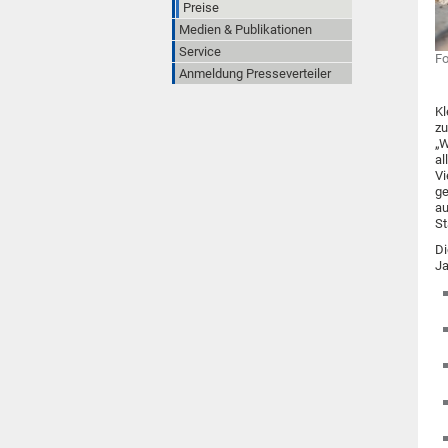
Preise
Medien & Publikationen
Service
Fo
Anmeldung Presseverteiler
Kl
z
„W
al
Vi
ge
au
St
Di
Ja