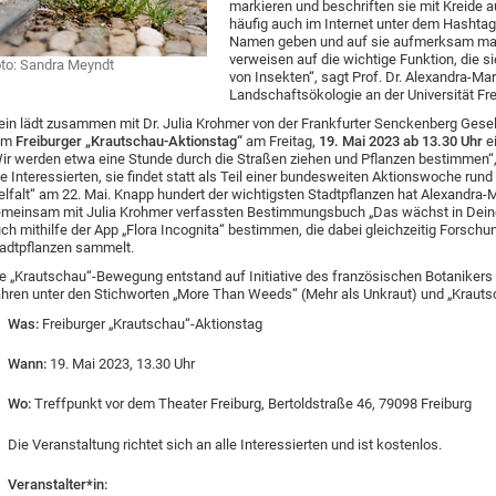
markieren und beschriften sie mit Kreide a
häufig auch im Internet unter dem Hashtag
Namen geben und auf sie aufmerksam mac
verweisen auf die wichtige Funktion, die si
to: Sandra Meyndt
von Insekten“, sagt Prof. Dr. Alexandra-Mar
Landschaftsökologie an der Universität Fre
ein lädt zusammen mit Dr. Julia Krohmer von der Frankfurter Senckenberg Gesell
um
Freiburger „Krautschau-Aktionstag“
am Freitag,
19. Mai 2023 ab 13.30 Uhr
ei
ir werden etwa eine Stunde durch die Straßen ziehen und Pflanzen bestimmen“, s
le Interessierten, sie findet statt als Teil einer bundesweiten Aktionswoche run
elfalt“ am 22. Mai. Knapp hundert der wichtigsten Stadtpflanzen hat Alexandra-
meinsam mit Julia Krohmer verfassten Bestimmungsbuch „Das wächst in Deiner S
ch mithilfe der App „Flora Incognita“ bestimmen, die dabei gleichzeitig Forschu
adtpflanzen sammelt.
e „Krautschau“-Bewegung entstand auf Initiative des französischen Botanikers B
hren unter den Stichworten „More Than Weeds“ (Mehr als Unkraut) und „Krauts
Was:
Freiburger „Krautschau“-Aktionstag
Wann:
19. Mai 2023, 13.30 Uhr
Wo:
Treffpunkt vor dem Theater Freiburg, Bertoldstraße 46, 79098 Freiburg
Die Veranstaltung richtet sich an alle Interessierten und ist kostenlos.
Veranstalter*in: