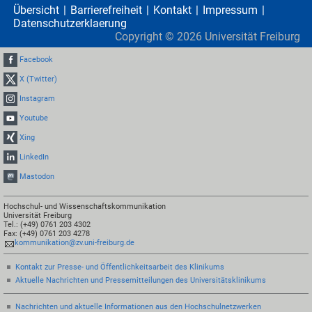
Übersicht
Barrierefreiheit
Kontakt
Impressum
Datenschutzerklaerung
Copyright ©
2026
Universität Freiburg
Facebook
X (Twitter)
Instagram
Youtube
Xing
LinkedIn
Mastodon
Hochschul- und Wissenschaftskommunikation
Universität Freiburg
Tel.: (+49) 0761 203 4302
Fax: (+49) 0761 203 4278
kommunikation@zv.uni-freiburg.de
Kontakt zur Presse- und Öffentlichkeitsarbeit des Klinikums
Aktuelle Nachrichten und Pressemitteilungen des Universitätsklinikums
Nachrichten und aktuelle Informationen aus den Hochschulnetzwerken