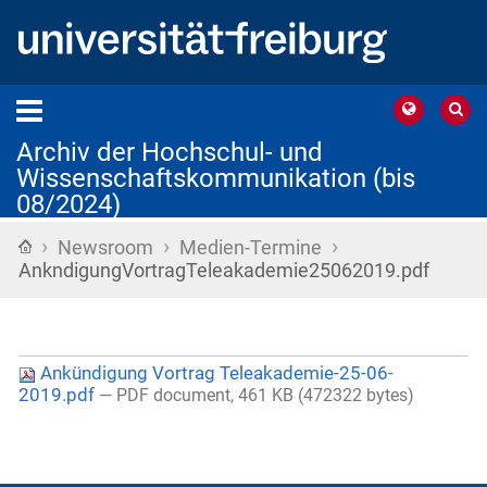
Archiv der Hochschul- und
Wissenschaftskommunikation (bis
08/2024)
›
›
›
Startseite
Newsroom
Medien-Termine
AnkndigungVortragTeleakademie25062019.pdf
Ankündigung Vortrag Teleakademie-25-06-
2019.pdf
— PDF document, 461 KB (472322 bytes)