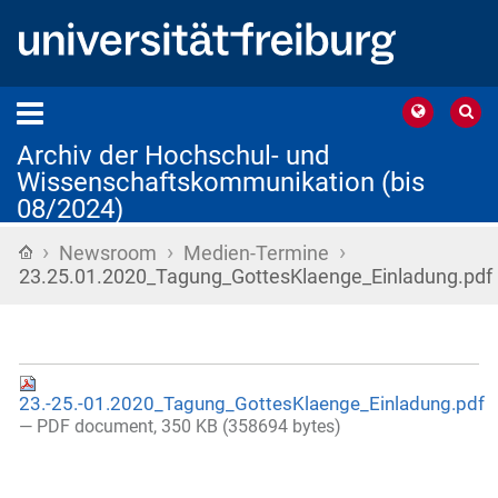
Archiv der Hochschul- und
Wissenschaftskommunikation (bis
08/2024)
›
›
›
Startseite
Newsroom
Medien-Termine
23.25.01.2020_Tagung_GottesKlaenge_Einladung.pdf
23.-25.-01.2020_Tagung_GottesKlaenge_Einladung.pdf
— PDF document, 350 KB (358694 bytes)