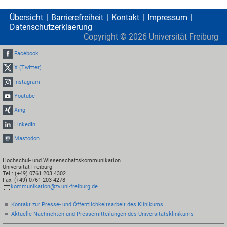
Übersicht
Barrierefreiheit
Kontakt
Impressum
Datenschutzerklaerung
Copyright ©
2026
Universität Freiburg
Facebook
X (Twitter)
Instagram
Youtube
Xing
LinkedIn
Mastodon
Hochschul- und Wissenschaftskommunikation
Universität Freiburg
Tel.: (+49) 0761 203 4302
Fax: (+49) 0761 203 4278
kommunikation@zv.uni-freiburg.de
Kontakt zur Presse- und Öffentlichkeitsarbeit des Klinikums
Aktuelle Nachrichten und Pressemitteilungen des Universitätsklinikums