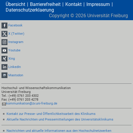
Übersicht
Barrierefreiheit
Kontakt
Impressum
Datenschutzerklaerung
Copyright ©
2026
Universität Freiburg
Facebook
X (Twitter)
Instagram
Youtube
Xing
LinkedIn
Mastodon
Hochschul- und Wissenschaftskommunikation
Universität Freiburg
Tel.: (+49) 0761 203 4302
Fax: (+49) 0761 203 4278
kommunikation@zv.uni-freiburg.de
Kontakt zur Presse- und Öffentlichkeitsarbeit des Klinikums
Aktuelle Nachrichten und Pressemitteilungen des Universitätsklinikums
Nachrichten und aktuelle Informationen aus den Hochschulnetzwerken