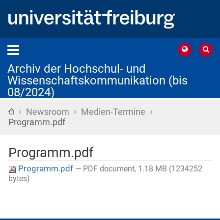
Archiv der Hochschul- und
Wissenschaftskommunikation (bis
08/2024)
›
›
›
Startseite
Newsroom
Medien-Termine
Programm.pdf
Programm.pdf
Programm.pdf
— PDF document, 1.18 MB (1234252
bytes)