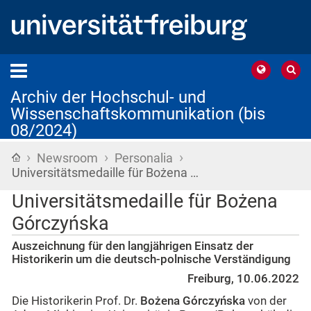
Archiv der Hochschul- und
Wissenschaftskommunikation (bis
08/2024)
›
›
›
Startseite
Newsroom
Personalia
Universitätsmedaille für Bożena …
Universitätsmedaille für Bożena
Górczyńska
Auszeichnung für den langjährigen Einsatz der
Historikerin um die deutsch-polnische Verständigung
Freiburg, 10.06.2022
Die Historikerin Prof. Dr.
Bożena Górczyńska
von der