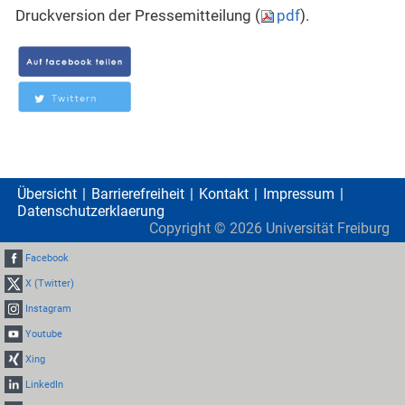
Druckversion der Pressemitteilung (
pdf
).
Übersicht
Barrierefreiheit
Kontakt
Impressum
Datenschutzerklaerung
Copyright ©
2026
Universität Freiburg
Facebook
X (Twitter)
Instagram
Youtube
Xing
LinkedIn