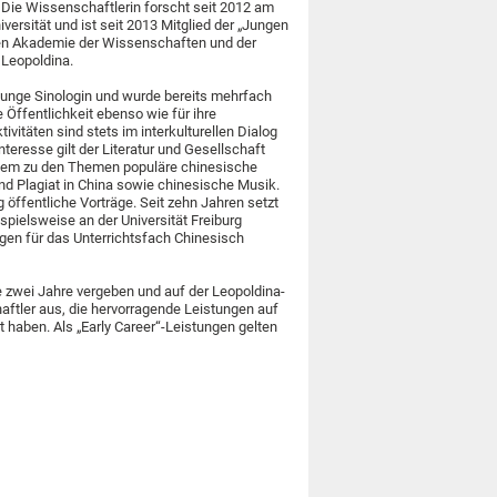
. Die Wissenschaftlerin forscht seit 2012 am
iversität und ist seit 2013 Mitglied der „Jungen
en Akademie der Wissenschaften und der
Leopoldina.
junge Sinologin und wurde bereits mehrfach
e Öffentlichkeit ebenso wie für ihre
vitäten sind stets im interkulturellen Dialog
teresse gilt der Literatur und Gesellschaft
udem zu den Themen populäre chinesische
 und Plagiat in China sowie chinesische Musik.
 öffentliche Vorträge. Seit zehn Jahren setzt
spielsweise an der Universität Freiburg
en für das Unterrichtsfach Chinesisch
e zwei Jahre vergeben und auf der Leopoldina-
ftler aus, die hervorragende Leistungen auf
aben. Als „Early Career“-Leistungen gelten