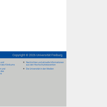
Copyright ©
2026
Universität Freiburg
- und
Nachrichten und aktuelle Informationen
it des Klinikums
aus den Hochschulnetzwerken
en und
Die Universität in den Medien
 des
ms