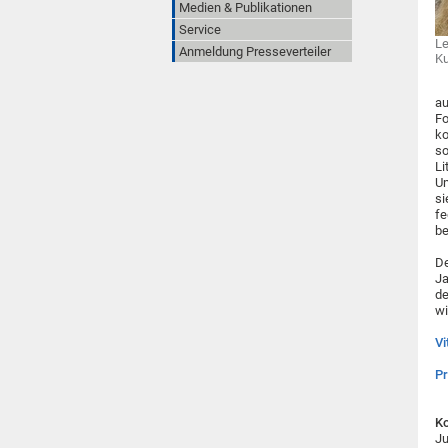
Medien & Publikationen
Service
Le
Anmeldung Presseverteiler
K
au
Fo
ko
so
Li
Um
si
fe
be
De
Ja
de
wi
Vi
Pr
Ko
Ju