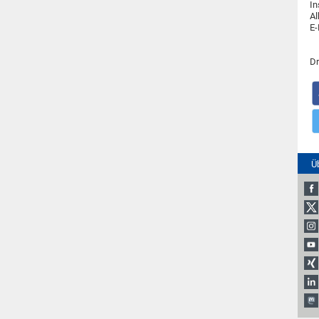
In
Al
E-
Dr
Ü