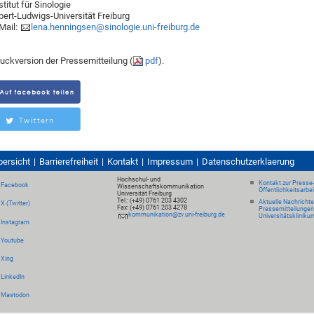
stitut für Sinologie
bert-Ludwigs-Universität Freiburg
Mail:
lena.henningsen@sinologie.uni-freiburg.de
uckversion der Pressemitteilung (
pdf
).
bersicht
Barrierefreiheit
Kontakt
Impressum
Datenschutzerklaerung
Hochschul- und
Kontakt zur Presse
Facebook
Wissenschaftskommunikation
Öffentlichkeitsarbe
Universität Freiburg
Tel.: (+49) 0761 203 4302
Aktuelle Nachricht
X (Twitter)
Fax: (+49) 0761 203 4278
Pressemitteilungen
kommunikation@zv.uni-freiburg.de
Universitätskliniku
Instagram
Youtube
Xing
LinkedIn
Mastodon