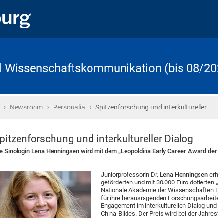
d Wissenschaftskommunikation (bis 08/20
›
›
›
Startseite
Newsroom
Personalia
Spitzenforschung und interkultureller …
pitzenforschung und interkultureller Dialog
e Sinologin Lena Henningsen wird mit dem „Leopoldina Early Career Award d
Juniorprofessorin Dr.
Lena Henningsen
erh
geförderten und mit 30.000 Euro dotierten 
Nationale Akademie der Wissenschaften Leo
für ihre herausragenden Forschungsarbeite
Engagement im interkulturellen Dialog und 
China-Bildes. Der Preis wird bei der Jahr