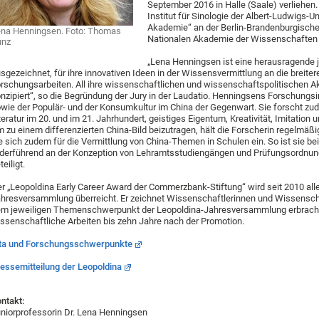
September 2016 in Halle (Saale) verliehen
Institut für Sinologie der Albert-Ludwigs-Un
Akademie“ an der Berlin-Brandenburgisch
na Henningsen. Foto: Thomas
Nationalen Akademie der Wissenschaften 
unz
„Lena Henningsen ist eine herausragende 
sgezeichnet, für ihre innovativen Ideen in der Wissensvermittlung an die breiter
rschungsarbeiten. All ihre wissenschaftlichen und wissenschaftspolitischen Akti
nzipiert“, so die Begründung der Jury in der Laudatio. Henningsens Forschungsin
wie der Populär- und der Konsumkultur im China der Gegenwart. Sie forscht z
teratur im 20. und im 21. Jahrhundert, geistiges Eigentum, Kreativität, Imitation
 zu einem differenzierten China-Bild beizutragen, hält die Forscherin regelmäßig
e sich zudem für die Vermittlung von China-Themen in Schulen ein. So ist sie bei
derführend an der Konzeption von Lehramtsstudiengängen und Prüfungsordnung
teiligt.
r „Leopoldina Early Career Award der Commerzbank-Stiftung“ wird seit 2010 all
hresversammlung überreicht. Er zeichnet Wissenschaftlerinnen und Wissenscha
m jeweiligen Themenschwerpunkt der Leopoldina-Jahresversammlung erbracht h
ssenschaftliche Arbeiten bis zehn Jahre nach der Promotion.
ta und Forschungsschwerpunkte
essemitteilung der Leopoldina
ntakt:
niorprofessorin Dr. Lena Henningsen