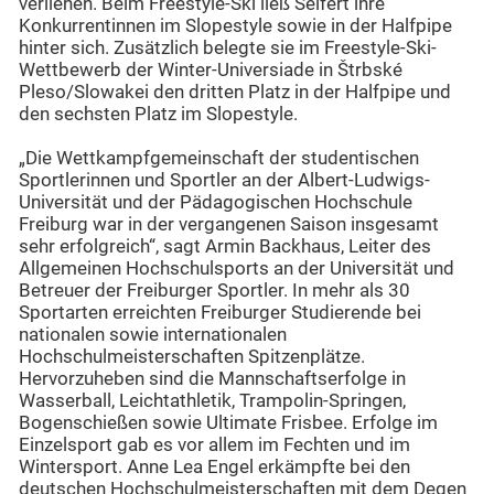
verliehen. Beim Freestyle-Ski ließ Seifert ihre
Konkurrentinnen im Slopestyle sowie in der Halfpipe
hinter sich. Zusätzlich belegte sie im Freestyle-Ski-
Wettbewerb der Winter-Universiade in Štrbské
Pleso/Slowakei den dritten Platz in der Halfpipe und
den sechsten Platz im Slopestyle.
„Die Wettkampfgemeinschaft der studentischen
Sportlerinnen und Sportler an der Albert-Ludwigs-
Universität und der Pädagogischen Hochschule
Freiburg war in der vergangenen Saison insgesamt
sehr erfolgreich“, sagt Armin Backhaus, Leiter des
Allgemeinen Hochschulsports an der Universität und
Betreuer der Freiburger Sportler. In mehr als 30
Sportarten erreichten Freiburger Studierende bei
nationalen sowie internationalen
Hochschulmeisterschaften Spitzenplätze.
Hervorzuheben sind die Mannschaftserfolge in
Wasserball, Leichtathletik, Trampolin-Springen,
Bogenschießen sowie Ultimate Frisbee. Erfolge im
Einzelsport gab es vor allem im Fechten und im
Wintersport. Anne Lea Engel erkämpfte bei den
deutschen Hochschulmeisterschaften mit dem Degen