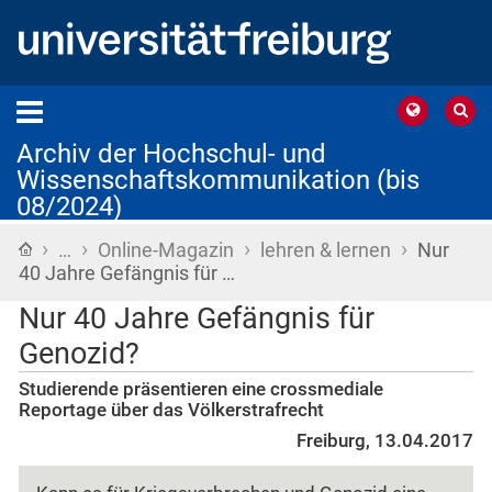
Archiv der Hochschul- und
Wissenschaftskommunikation (bis
08/2024)
›
›
›
›
Startseite
…
Online-Magazin
lehren & lernen
Nur
40 Jahre Gefängnis für …
Nur 40 Jahre Gefängnis für
Genozid?
Studierende präsentieren eine crossmediale
Reportage über das Völkerstrafrecht
Freiburg, 13.04.2017