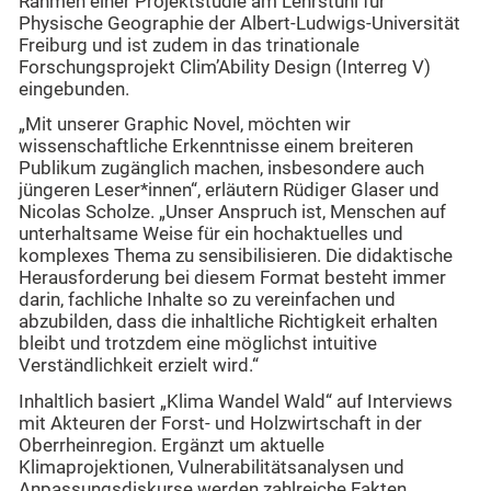
Rahmen einer Projektstudie am Lehrstuhl für
Physische Geographie der Albert-Ludwigs-Universität
Freiburg und ist zudem in das trinationale
Forschungsprojekt Clim’Ability Design (Interreg V)
eingebunden.
„Mit unserer Graphic Novel, möchten wir
wissenschaftliche Erkenntnisse einem breiteren
Publikum zugänglich machen, insbesondere auch
jüngeren Leser*innen“, erläutern Rüdiger Glaser und
Nicolas Scholze. „Unser Anspruch ist, Menschen auf
unterhaltsame Weise für ein hochaktuelles und
komplexes Thema zu sensibilisieren. Die didaktische
Herausforderung bei diesem Format besteht immer
darin, fachliche Inhalte so zu vereinfachen und
abzubilden, dass die inhaltliche Richtigkeit erhalten
bleibt und trotzdem eine möglichst intuitive
Verständlichkeit erzielt wird.“
Inhaltlich basiert „Klima Wandel Wald“ auf Interviews
mit Akteuren der Forst- und Holzwirtschaft in der
Oberrheinregion. Ergänzt um aktuelle
Klimaprojektionen, Vulnerabilitätsanalysen und
Anpassungsdiskurse werden zahlreiche Fakten