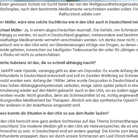
Einen gewissen Schutz vor Sucht bietet der von der Weltgesundheitsorganisatio
Stufenplan, nach dem bestimmte Medikamente verschrieben werden sollen. Fot
Raths/stock.adobe.com
rr Müller, wäre eine solche Suchtkrise wie in den USA auch in Deutschland mö
chael Müller:
Ja, in einem abgeschwächten Ausmaß. Die Gefahr, von Schmerzm
hängig zu werden, ist auch in Deutschland gegeben, insbesondere weil bestim
ioidhaltige Medikamente vermehrt verschrieben werden. Ich denke zwar nicht, 
astisch wie in den USA wird, wo Überdosierungen infolge von Drogen, zu dene
ioide gehören, inzwischen zur häufigsten Todesursache der unter 50-Jährigen z
s Risiko ist nicht zu unterschätzen.
lche Substanz ist das, die so schnell abhängig macht?
 betrifft viele Opioide, vorrangig geht es aber um Oxycodon. Es wurde Anfang de
hrhunderts in Deutschland entwickelt und soll im Zweiten Weltkrieg zur Schme
nutzt worden sein. Anfang der 1990er Jahre wurde Oxcycodon in Deutschland 
ines hohen Abhängigkeitspotenzials verboten, einige Jahre später jedoch in ein
rmulierung wieder auf den Markt gebracht. Auch in den USA, wo es zudem aggr
worben wurde. Nicht grundlos, denn als Schmerzmittel ist es, richtig angewandt
rkungsvolles Medikament bei Therapien. Ähnlich wie das synthetische Opioid F
ter anderem in der Anästhesie eingesetzt wird.
eso konnte die Situation in den USA so aus dem Ruder laufen?
 den USA herrscht eine ganz andere Sichtweise auf das Thema Schmerztherapie
utschland. Die moderne Medizin gilt in den USA als Heilsversprecher, die es erl
hmerzfrei zu sein. In Deutschland sind wir anders geprägt. Die Kirche zum Beisp
hrhunderte propagiert, dass wir durch unsere Schmerzen am Leid Christi teilh