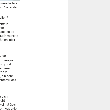
n erarbeitete
o: Alexander
glich?
itteln
mte
dass es so
n auch manche
ählen, aber
s 20.
rztherapie
aufgrund
er neuen
essiv
, ein sehr
entanyl, das
 als in
aubt,
iel hat über
aben. Außerdem