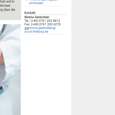
hat und in
uni’wissen
 Michael
rg über die
Kontakt
Rimma Gerenstein
Tel.: (+49) 0761 203 8812
Fax: (+49) 0761 203 4278
rimma.gerenstein@
zv.uni-freiburg.de