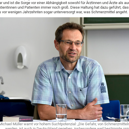
r und ist die Sorge vor einer Abhängigkeit sowohl für Ärztinnen und Ärzte als au
tientinnen und Patienten immer noch groß. Diese Haltung hat dazu geführt, da
s vor wenigen Jahrzehnten sogar unterversorgt war, was Schmerzmittel angeht.
Michael Müller warnt vor hohem Suchtpotenzial: „Die Gefahr, von Schmerzmittel
werden, ist auch in Deutschland gegeben, insbesondere weil bestimmte opio