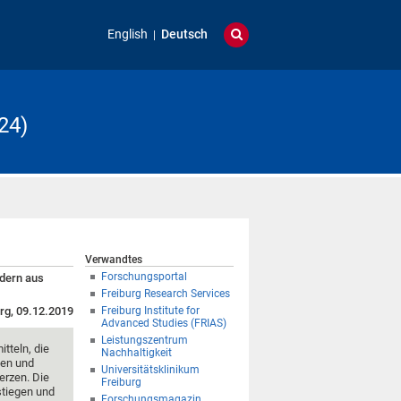
English
Deutsch
24)
Verwandtes
Forschungsportal
rdern aus
Freiburg Research Services
rg, 09.12.2019
Freiburg Institute for
Advanced Studies (FRIAS)
Leistungszentrum
tteln, die
Nachhaltigkeit
nen und
Universitätsklinikum
erzen. Die
Freiburg
stiegen und
Forschungsmagazin