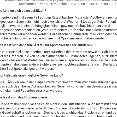
Medikamente vermehrt verschrieben werden.“ Foto: Thomas Kunz
e können sich Laien schützen?
tienten sind in diesem Fall auf den Ratschlag ihrer Ärzte oder Apothekerinnen 
gewiesen. Sagen die nicht nach zwei bis drei Wochen ‚Stopp‘, gerät der Patient
glicherweise in eine Abhängigkeit. Einen gewissen Schutz bietet der von der
ltgesundheitsorganisation (WHO) erarbeitete Stufenplan, nach dem bestimmt
dikamente verschrieben werden. Bei einfachen Schmerzen im Rücken oder nac
hnbehandlung sollten keine Arzneien mit Opioiden verschrieben werden.
s lässt sich dann tun? Ärzte und Apotheker besser aufklären?
h zum Beispiel halte innerhalb und außerhalb der Universität sowie an Schulen 
er die Gefahren, die von neuen synthetischen Substanzen ausgehen, aufzuklär
gendliche sind gefährdet, weil sie sich gern ausprobieren und ihre Grenzen tes
tienten haben eine andere Sichtweise, sie möchten schmerzfrei sein. Deshalb s
hen Suchtpotenzial gewarnt werden.
cht also als eine mögliche Nebenwirkung?
nau. Ähnlich wie in den Beipackzetteln vor bestimmten Wechselwirkungen gewa
ss auch das Thema Abhängigkeit als Nebenwirkung mehr im Bewusstsein von 
othekern und Patienten verankert werden.
e lässt sich das Problem lösen?
in pharmakologisch lässt es sich nicht in den Griff kriegen. Auch nicht mit sch
setzen. Es ist ein gesellschaftliches Problem. Opioide als Form von Drogen sind
r Gesellschaft angekommen. Deshalb ist es wichtig, das Problem offen und tr
zusprechen und es als gesellschaftliche Herausforderung anzunehmen und an