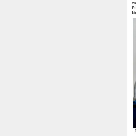
wa
Pa
bi