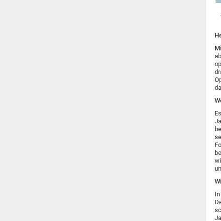
He
Mi
ab
op
dr
Op
da
We
Es
Ja
be
se
Fo
be
wi
un
Wi
In
De
sc
Ja