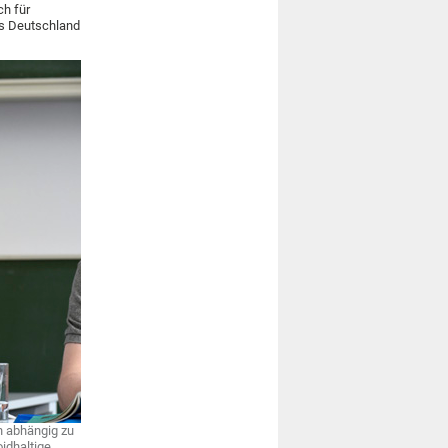
ch für
ss Deutschland
n abhängig zu
idhaltige