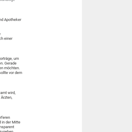
und Apotheker
e
h einer
Vorträge, um
en. Gerade
ten möchten.
ollte vor dem
rnt wird,
Ärzten,
ärferen
 in der Mitte
ansparent
zugehen.