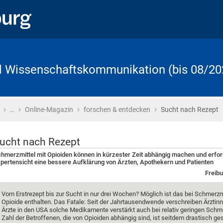
d Wissenschaftskommunikation (bis 08/20
›
›
›
›
Startseite
…
Online-Magazin
forschen & entdecken
Sucht nach Rezept
ucht nach Rezept
hmerzmittel mit Opioiden können in kürzester Zeit abhängig machen und erfo
pertensicht eine bessere Aufklärung von Ärzten, Apothekern und Patienten
Freibu
Vom Erstrezept bis zur Sucht in nur drei Wochen? Möglich ist das bei Schmerzmi
Opioide enthalten. Das Fatale: Seit der Jahrtausendwende verschreiben Ärztin
Ärzte in den USA solche Medikamente verstärkt auch bei relativ geringen Schm
Zahl der Betroffenen, die von Opioiden abhängig sind, ist seitdem drastisch ge