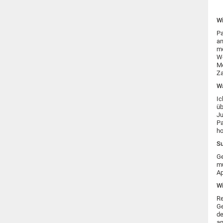
Wi
Pa
an
mö
We
Me
Za
Wa
Ic
üb
Ju
Pa
ho
Su
Ge
mu
Ap
Wi
Re
Ge
de
an