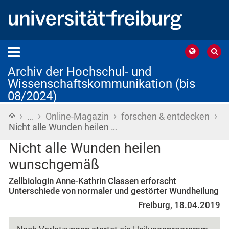
Archiv der Hochschul- und
Wissenschaftskommunikation (bis
08/2024)
›
›
›
›
Startseite
…
Online-Magazin
forschen & entdecken
Nicht alle Wunden heilen …
Nicht alle Wunden heilen
wunschgemäß
Zellbiologin Anne-Kathrin Classen erforscht
Unterschiede von normaler und gestörter Wundheilung
Freiburg, 18.04.2019