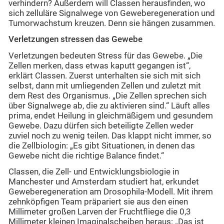
verhindern? Außerdem will Classen herausfinden, wo
sich zelluläre Signalwege von Geweberegeneration und
Tumorwachstum kreuzen. Denn sie hängen zusammen.
Verletzungen stressen das Gewebe
Verletzungen bedeuten Stress für das Gewebe. „Die
Zellen merken, dass etwas kaputt gegangen ist“,
erklärt Classen. Zuerst unterhalten sie sich mit sich
selbst, dann mit umliegenden Zellen und zuletzt mit
dem Rest des Organismus. „Die Zellen sprechen sich
über Signalwege ab, die zu aktivieren sind.“ Läuft alles
prima, endet Heilung in gleichmäßigem und gesundem
Gewebe. Dazu dürfen sich beteiligte Zellen weder
zuviel noch zu wenig teilen. Das klappt nicht immer, so
die Zellbiologin: „Es gibt Situationen, in denen das
Gewebe nicht die richtige Balance findet.“
Classen, die Zell- und Entwicklungsbiologie in
Manchester und Amsterdam studiert hat, erkundet
Geweberegeneration am Drosophila-Modell. Mit ihrem
zehnköpfigen Team präpariert sie aus den einen
Millimeter großen Larven der Fruchtfliege die 0,3
Millimeter kleinen Imaginalscheiben heraus: „Das ist