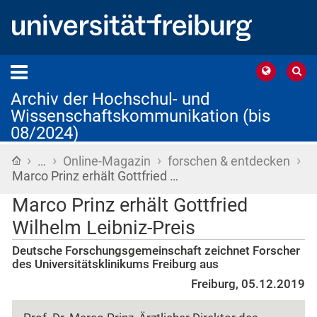
Archiv der Hochschul- und
Wissenschaftskommunikation (bis
08/2024)
›
›
›
›
Startseite
…
Online-Magazin
forschen & entdecken
Marco Prinz erhält Gottfried …
Marco Prinz erhält Gottfried
Wilhelm Leibniz-Preis
Deutsche Forschungsgemeinschaft zeichnet Forscher
des Universitätsklinikums Freiburg aus
Freiburg, 05.12.2019