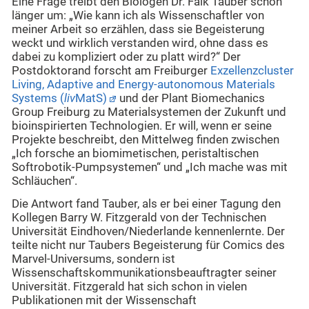
Eine Frage treibt den Biologen Dr. Falk Tauber schon
länger um: „Wie kann ich als Wissenschaftler von
meiner Arbeit so erzählen, dass sie Begeisterung
weckt und wirklich verstanden wird, ohne dass es
dabei zu kompliziert oder zu platt wird?“ Der
Postdoktorand forscht am Freiburger
Exzellenzcluster
Living, Adaptive and Energy-autonomous Materials
Systems (
liv
MatS)
und der Plant Biomechanics
Group Freiburg zu Materialsystemen der Zukunft und
bioinspirierten Technologien. Er will, wenn er seine
Projekte beschreibt, den Mittelweg finden zwischen
„Ich forsche an biomimetischen, peristaltischen
Softrobotik-Pumpsystemen“ und „Ich mache was mit
Schläuchen“.
Die Antwort fand Tauber, als er bei einer Tagung den
Kollegen Barry W. Fitzgerald von der Technischen
Universität Eindhoven/Niederlande kennenlernte. Der
teilte nicht nur Taubers Begeisterung für Comics des
Marvel-Universums, sondern ist
Wissenschaftskommunikationsbeauftragter seiner
Universität. Fitzgerald hat sich schon in vielen
Publikationen mit der Wissenschaft