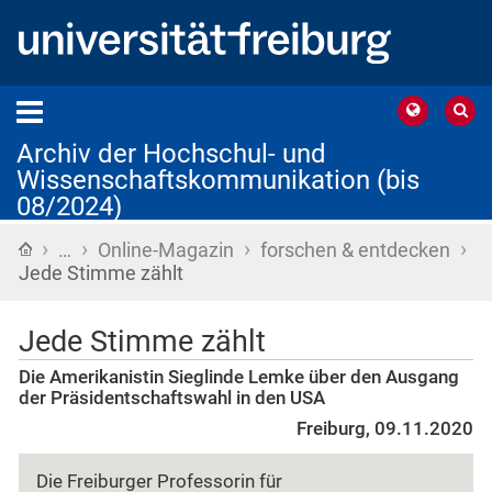
Archiv der Hochschul- und
Wissenschaftskommunikation (bis
08/2024)
›
›
›
›
Startseite
…
Online-Magazin
forschen & entdecken
Jede Stimme zählt
Jede Stimme zählt
Die Amerikanistin Sieglinde Lemke über den Ausgang
der Präsidentschaftswahl in den USA
Freiburg, 09.11.2020
Die Freiburger Professorin für