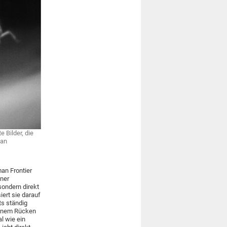
 Bilder, die
oan
an Frontier
iner
sondern direkt
iert sie darauf
ts ständig
seinem Rücken
al wie ein