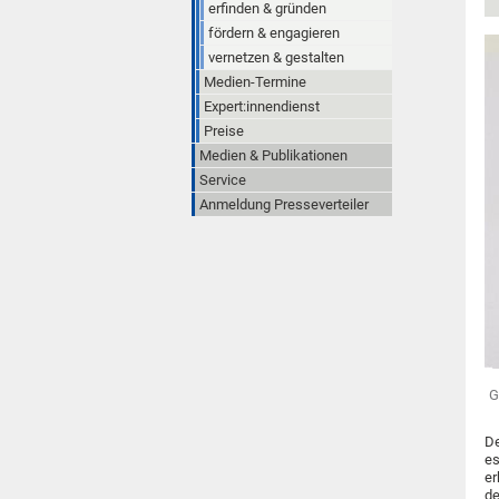
erfinden & gründen
fördern & engagieren
vernetzen & gestalten
Medien-Termine
Expert:innendienst
Preise
Medien & Publikationen
Service
Anmeldung Presseverteiler
G
De
es
er
de