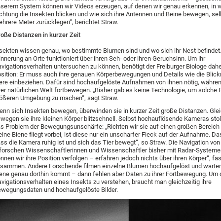
serem System können wir Videos erzeugen, auf denen wir genau erkennen, in 
chtung die Insekten blicken und wie sich ihre Antennen und Beine bewegen, sel
hrere Meter zurücklegen“, berichtet Straw.
oße Distanzen in kurzer Zeit
sekten wissen genau, wo bestimmte Blumen sind und wo sich ihr Nest befindet.
innerung an Orte funktioniert über ihren Seh- oder ihren Geruchsinn. Um ihr
vigationsverhalten untersuchen zu können, benötigt der Freiburger Biologe daher
sition: Er muss auch ihre genauen Körperbewegungen und Details wie die Blick
ere einbeziehen. Dafür sind hochaufgelöste Aufnahmen von ihnen nötig, während
rer natürlichen Welt fortbewegen. „Bisher gab es keine Technologie, um solche Bi
ößeren Umgebung zu machen“, sagt Straw.
nn sich Insekten bewegen, überwinden sie in kurzer Zeit große Distanzen. Glei
wegen sie ihre kleinen Körper blitzschnell. Selbst hochauflösende Kameras st
s Problem der Bewegungsunschärfe: „Richten wir sie auf einen großen Bereich
eine Biene fliegt vorbei, ist diese nur ein unscharfer Fleck auf der Aufnahme. Das
ss die Kamera ruhig ist und sich das Tier bewegt“, so Straw. Die Navigation vo
forschen Wissenschaftlerinnen und Wissenschaftler bisher mit Radar-Systeme
nnen wir ihre Position verfolgen – erfahren jedoch nichts über ihren Körper“, fa
sammen. Andere Forschende filmen einzelne Blumen hochaufgelöst und warten,
ene genau dorthin kommt – dann fehlen aber Daten zu ihrer Fortbewegung. Um
vigationsverhalten eines Insekts zu verstehen, braucht man gleichzeitig ihre
wegungsdaten und hochaufgelöste Bilder.