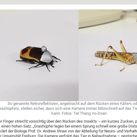
So genannte Retroreflektoren, angebracht auf dem Rücken eines Käfers od
rashüpfers, stellen sicher, dass sich eine Kamera immer blitzschnell auf das Ti
kann. Fotos: Tat Thang Vo-Doan
r Finger streicht vorsichtig über den Rücken des Insekts – ein kurzes Zucken, 
 einen hohen Satz. „Grashüpfer legen bei einem Sprung schnell eine große Dist
klärt der Biologe Prof. Dr. Andrew Straw von der Abteilung für Neuro- und Verhal
r Universität Freiburg. Die Kamera verfolgt das Tier in Nahaufnahme – gestoche