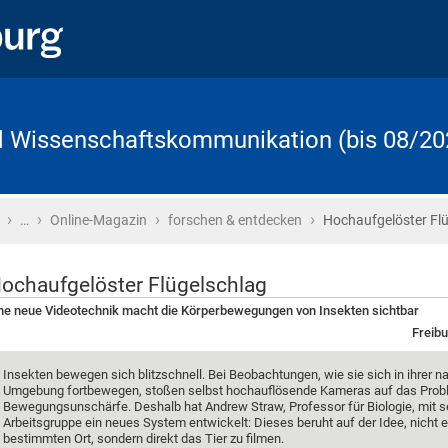
d Wissenschaftskommunikation (bis 08/20
›
›
›
›
Startseite
…
Online-Magazin
forschen & entdecken
Hochaufgelöster Fl
ochaufgelöster Flügelschlag
ne neue Videotechnik macht die Körperbewegungen von Insekten sichtbar
Freibu
Insekten bewegen sich blitzschnell. Bei Beobachtungen, wie sie sich in ihrer na
Umgebung fortbewegen, stoßen selbst hochauflösende Kameras auf das Prob
Bewegungsunschärfe. Deshalb hat Andrew Straw, Professor für Biologie, mit s
Arbeitsgruppe ein neues System entwickelt: Dieses beruht auf der Idee, nicht 
bestimmten Ort, sondern direkt das Tier zu filmen.