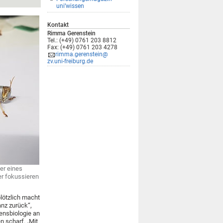
uni’wissen
Kontakt
Rimma Gerenstein
Tel.: (+49) 0761 203 8812
Fax: (+49) 0761 203 4278
rimma.gerenstein@
zv.uni-freiburg.de
er eines
er fokussieren
plötzlich macht
anz zurück“,
tensbiologie an
n scharf. „Mit