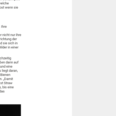
welche
bst wenn sie
 Ihre
 nicht nur ihre
richtung der
 sie sich in
lder in einer
chzeitig
oßen dann auf
 und eine
 liegt daran,
n Bienen
n. „Damit
sst Straw
 bis eine
 das