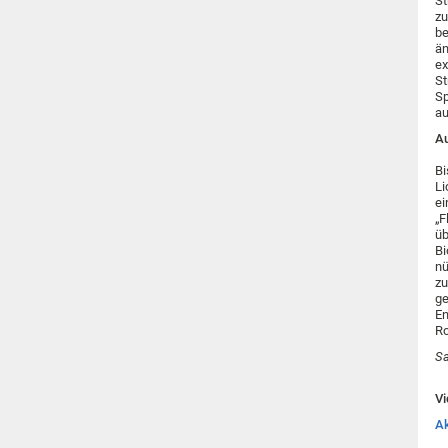
St
zu
be
än
ex
St
Sp
au
Au
Bi
Li
ei
„F
üb
Bi
nü
zu
ge
En
Ro
Sa
Vi
Ak