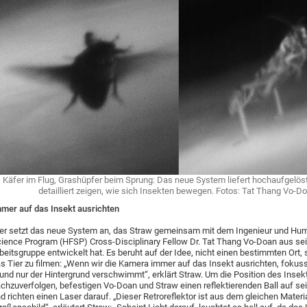
Käfer im Flug, Grashüpfer beim Sprung: Das neue System liefert hochaufgelöste
detailliert zeigen, wie sich Insekten bewegen. Fotos: Tat Thang Vo-D
mer auf das Insekt ausrichten
er setzt das neue System an, das Straw gemeinsam mit dem Ingenieur und Hum
ience Program (HFSP) Cross-Disciplinary Fellow Dr. Tat Thang Vo-Doan aus se
beitsgruppe entwickelt hat. Es beruht auf der Idee, nicht einen bestimmten Ort, 
s Tier zu filmen: „Wenn wir die Kamera immer auf das Insekt ausrichten, fokuss
und nur der Hintergrund verschwimmt“, erklärt Straw. Um die Position des Insek
chzuverfolgen, befestigen Vo-Doan und Straw einen reflektierenden Ball auf 
d richten einen Laser darauf. „Dieser Retroreflektor ist aus dem gleichen Materi