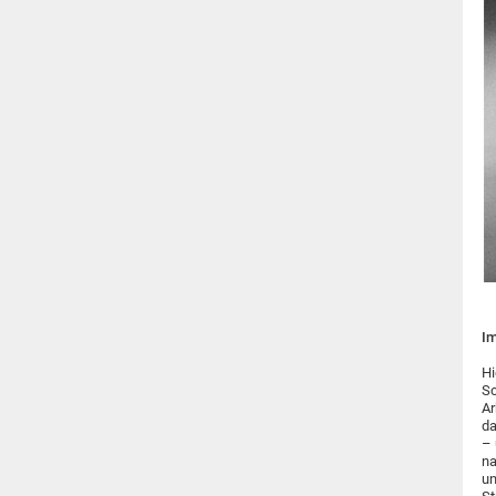
Im
Hi
Sc
Ar
da
– 
na
un