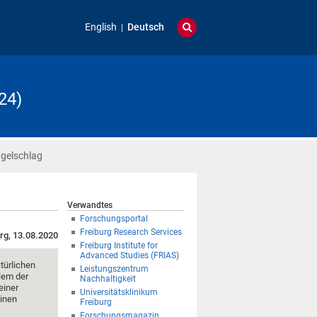
English
Deutsch
24)
ügelschlag
Verwandtes
Forschungsportal
Freiburg Research Services
rg, 13.08.2020
Freiburg Institute for
Advanced Studies (FRIAS)
türlichen
Leistungszentrum
lem der
Nachhaltigkeit
einer
Universitätsklinikum
einen
Freiburg
Forschungsmagazin