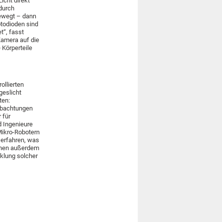
Licht direkt
durch
bewegt – dann
otodioden sind
t“, fasst
Kamera auf die
 Körperteile
ollierten
geslicht
ten:
eobachtungen
 für
d Ingenieure
 Mikro-Robotern
 erfahren, was
ihnen außerdem
cklung solcher