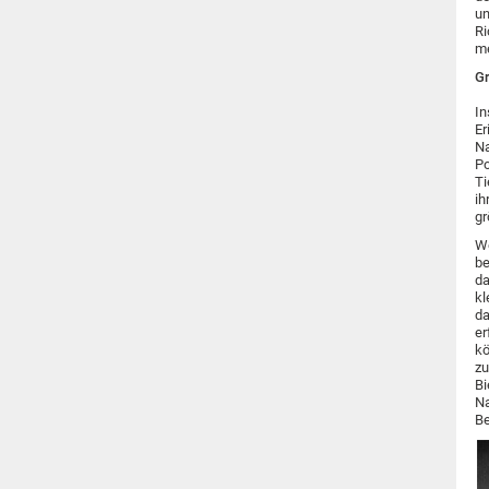
un
Ri
me
Gr
In
Er
Na
Po
Ti
ih
gr
We
be
da
kl
da
er
kö
zu
Bi
Na
Be