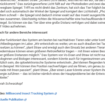
raßenschild“, erläutert Straw: „Scheint Licht darauf, leuchtet es hell auf, da das 
rückkommt.“ Das zurückgeworfene Licht fällt auf vier Photodioden und zwei da
wegbare Spiegel. Trifft es nicht direkt das Zentrum, hat sich das Tier folglich 
dert sich automatisch der Winkel der Spiegel und korrigiert den Lichtstrahl. „Ph
trem schnell – die Spiegel sind dadurch immer exakt auf das Insekt ausgerichte
raw zusammen. Gleichzeitig richten die Wissenschaftler eine hochauflösende 
iegel. So können sie das Tier über eine große Distanz verfolgen und dabei seine
f Video aufnehmen.
ch für andere Bereiche interessant
sher funktioniert das System am besten bei nachtaktiven Tieren oder unter kontr
chtbedingungen im Labor. „Wir entwickeln es weiter, um es auch draußen bei Ta
nsetzen zu können“, plant Straw und erwägt auch den Einsatz bei anderen Tierar
ledermäuse können einen größeren Retroreflektor tragen – mit ihnen wären B
er größere Distanzen möglich.“ Das System von Vo-Doan und Straw ist nicht nur
ologinnen und Biologen interessant, sondern könnte auch für Ingenieurinnen un
tzlich sein, die optoelektronische Systeme entwickeln. „Bei kleinen fliegenden
m Beispiel: Wir können ihre Position nachverfolgen und sie filmen, um genau zu
rade mit ihnen passiert“, plant Straw. „Über einen Laser könnte unser System 
ergie zuführen – das ist bisher nämlich eines der Hauptprobleme bei der Entwi
boter.“
rah Schwarzkopf
deo:
Millisecond Insect Tracking System
tuelle Publikation