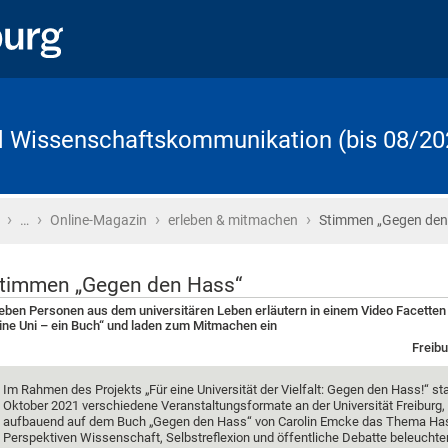
d Wissenschaftskommunikation (bis 08/20
›
›
›
›
Startseite
…
Online-Magazin
erleben & mitmachen
Stimmen „Gegen den
timmen „Gegen den Hass“
eben Personen aus dem universitären Leben erläutern in einem Video Facetten
ine Uni – ein Buch“ und laden zum Mitmachen ein
Freibu
Im Rahmen des Projekts „Für eine Universität der Vielfalt: Gegen den Hass!“ st
Oktober 2021 verschiedene Veranstaltungsformate an der Universität Freiburg, 
aufbauend auf dem Buch „Gegen den Hass“ von Carolin Emcke das Thema Ha
Perspektiven Wissenschaft, Selbstreflexion und öffentliche Debatte beleuchte