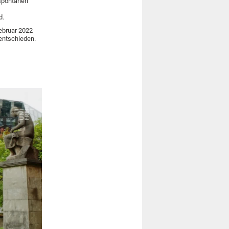
 spontanen
d.
ebruar 2022
entschieden.