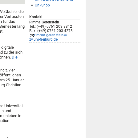
Uni-Shop
 Voßkuhle, die
der Verfassten
Kontakt
h für das
Rimma Gerenstein
n Semester lang
Tel.: (+49) 0761 203 8812
Fax: (+49) 0761 203 4278
t.
rimma.gerenstein@
zv.uni-freiburg.de
digitale
nd zu der sich
önnen.
Die
c.t. vier
öffentlichen
 am 25. Januar
rg Christian
e Universität
men und
mmenleben in
uation