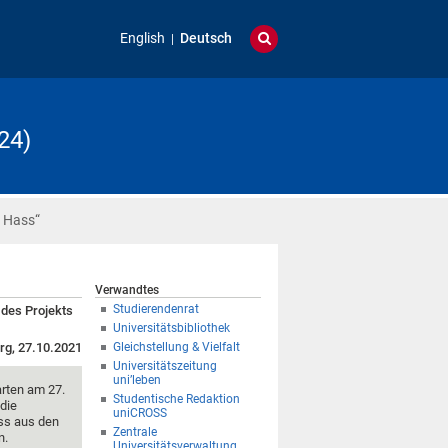
English
Deutsch
24)
 Hass“
Verwandtes
Studierendenrat
 des Projekts
Universitätsbibliothek
rg, 27.10.2021
Gleichstellung & Vielfalt
Universitätszeitung
uni’leben
arten am 27.
Studentische Redaktion
die
uniCROSS
ss aus den
Zentrale
n.
Universitätsverwaltung