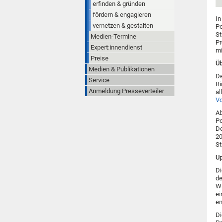
erfinden & gründen
fördern & engagieren
In
vernetzen & gestalten
Pe
St
Medien-Termine
Pr
Expert:innendienst
mi
Preise
Ü
Medien & Publikationen
De
Service
Ri
Anmeldung Presseverteiler
al
Vo
Ab
Po
De
20
St
Up
Di
de
Wi
ei
en
Di