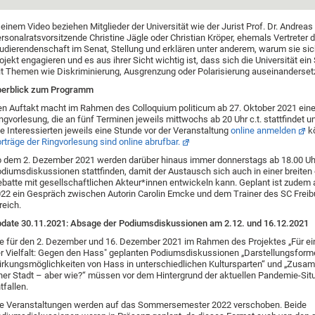
 einem Video beziehen Mitglieder der Universität wie der Jurist Prof. Dr. Andreas
rsonalratsvorsitzende Christine Jägle oder Christian Kröper, ehemals Vertreter 
udierendenschaft im Senat, Stellung und erklären unter anderem, warum sie sic
ojekt engagieren und es aus ihrer Sicht wichtig ist, dass sich die Universität ei
t Themen wie Diskriminierung, Ausgrenzung oder Polarisierung auseinandersetz
berblick zum Programm
n Auftakt macht im Rahmen des Colloquium politicum ab 27. Oktober 2021 eine 
ngvorlesung, die an fünf Terminen jeweils mittwochs ab 20 Uhr c.t. stattfindet u
le Interessierten jeweils eine Stunde vor der Veranstaltung
online anmelden
k
rträge der Ringvorlesung sind online abrufbar.
 dem 2. Dezember 2021 werden darüber hinaus immer donnerstags ab 18.00 Uhr 
diumsdiskussionen stattfinden, damit der Austausch sich auch in einer breiten 
batte mit gesellschaftlichen Akteur*innen entwickeln kann. Geplant ist zudem
22 ein Gespräch zwischen Autorin Carolin Emcke und dem Trainer des SC Freibu
reich.
date 30.11.2021:
Absage der Podiumsdiskussionen am 2.12. und 16.12.2021
e für den 2. Dezember und 16. Dezember 2021 im Rahmen des Projektes „Für ein
r Vielfalt: Gegen den Hass" geplanten Podiumsdiskussionen „Darstellungsfor
rkungsmöglichkeiten von Hass in unterschiedlichen Kultursparten“ und „Zusa
ner Stadt – aber wie?“ müssen vor dem Hintergrund der aktuellen Pandemie-Sit
tfallen.
e Veranstaltungen werden auf das Sommersemester 2022 verschoben. Beide