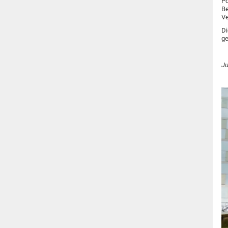
Po
Be
Ve
Di
ge
Ju