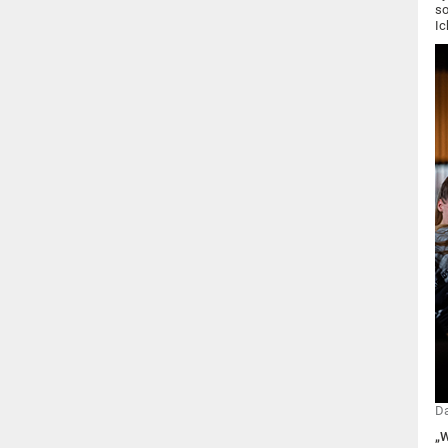
so
Ic
Da
„W