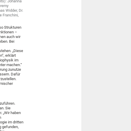
hts): Johanna
Jeremy
as Widder, Dr.
e Franchini,
so Strukturen
nktionen –
nen auch wir
ben. Bei
stehen. „Diese
“, erklärt
iophysik im
enter machen.“
rung zunutze
ssern. Dafür
zustellen.
emischer
zuführen.
an. Sie
n: „Wir haben
n
gie im dritten
g gefunden,