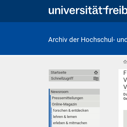
Archiv der Hochschul- un
F
Startseite
Schnellzugriff
V
V
Newsroom
Da
Pressemitteilungen
Ge
Online-Magazin
forschen & entdecken
lehren & lernen
erleben & mitmachen