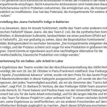
 so genannte nicht-kanonische Aminosäuren in eines der Proteine in der Hülle 
mpartimente einzufügen. Nicht-kanonische Aminosäuren sind molekulare Baust
türlicherweise nicht in Proteinen vorkommen. Sie ermöglichen uns, die Kompar
sätzlich zu modifizieren. Das hat das Potenzial, die Kompartimente für weiter
 nutzen.“
rstellung des Jeans-Farbstoffs Indigo in Bakterien
 zu beweisen, dass ihr Ansatz funktioniert, stellte das Team unter anderem Ind
pischen Farbstoff blauer Jeans. Als das Team
E. coli
, die die synthetischen Ko
thielten, in Bioreaktoren kultivierte, beobachteten sie einen positiven Effekt auf
s Farbstoffs. „Es war großartig zu sehen, dass die Bioproduktion funktionierte“
dder, Biologiestudent im sechsten Semester. „Die Kompartimente steigerten di
n Indigo, und der Prozess scheint sich sogar für eine Produktion in größerem 
gnen. Damit könnte er irgendwann auch eine nachhaltigere Alternative für die
weltschädliche, klassische Produktion von Indigo werden."
erkennung für ein halbes Jahr Arbeit im Labor
e Ergebnisse des Teams wurden bei der Abschlussveranstaltung des iGEM We
würdigt, die vom 26. bis 28. Oktober in Paris/Frankreich stattfand. Das Freiburg
r Sparte „Foundational Advance“ antrat, wurde mit dem Preis für das beste Pro
t Masterstudierenden in dieser Kategorie ausgezeichnet. „Ich werde nie den Fr
rgessen, den jedes Teammitglied ausstieß, als wir als Gewinner des Tracks b
rden“, sagt Prof. Dr. Barbara Di Ventura, die das Freiburger iGEM-Team zusamm
cole Gensch, Dr. Pavel Salavei und Paulina Kaas von der Universität Freiburg bet
ment hat uns für die harte Arbeit entschädigt, und für die langen Nächte und
e das Team für dieses Projekt im Labor verbracht hat.“ In einem nächsten Schrit
am, seine Ergebnisse zu veröffentlichen, um sie anderen Forschenden auf dem
nthetischen Biologie zugänglich zu machen. „Nach dieser Erfahrung erscheinen