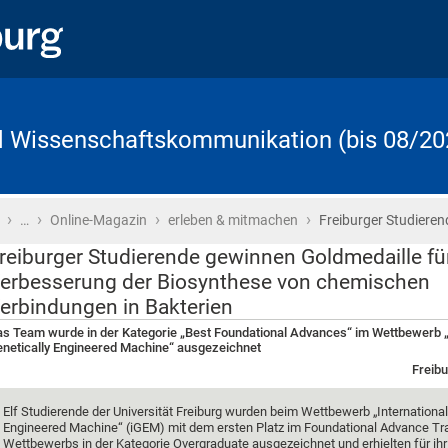
d Wissenschaftskommunikation (bis 08/20
›
›
›
›
Startseite
…
Online-Magazin
erleben & mitmachen
Freiburger Studiere
reiburger Studierende gewinnen Goldmedaille fü
erbesserung der Biosynthese von chemischen
erbindungen in Bakterien
s Team wurde in der Kategorie „Best Foundational Advances“ im Wettbewerb „
netically Engineered Machine“ ausgezeichnet
Freibu
Elf Studierende der Universität Freiburg wurden beim Wettbewerb „International
Engineered Machine“ (iGEM) mit dem ersten Platz im Foundational Advance Tr
Wettbewerbs in der Kategorie Overgraduate ausgezeichnet und erhielten für ihr