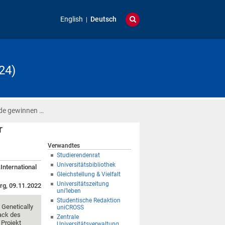
English
Deutsch
24)
nde gewinnen …
r
Verwandtes
Studierendenrat
Universitätsbibliothek
International
Gleichstellung & Vielfalt
Universitätszeitung
rg, 09.11.2022
uni’leben
Studentische Redaktion
 Genetically
uniCROSS
ack des
Zentrale
 Projekt
Universitätsverwaltung