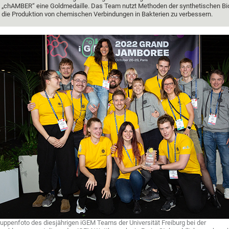
„chAMBER“ eine Goldmedaille. Das Team nutzt Methoden der synthetischen Bi
die Produktion von chemischen Verbindungen in Bakterien zu verbessern.
uppenfoto des diesjährigen iGEM Teams der Universität Freiburg bei der