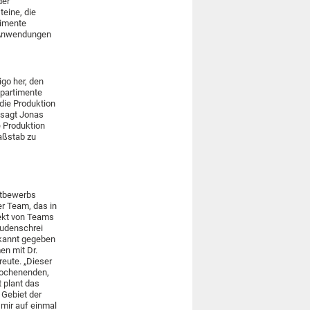
der
eine, die
timente
e Anwendungen
igo her, den
mpartimente
 die Produktion
, sagt Jonas
e Produktion
Maßstab zu
ttbewerbs
er Team, das in
jekt von Teams
eudenschrei
ekannt gegeben
en mit Dr.
reute. „Dieser
 Wochenenden,
t plant das
 Gebiet der
 mir auf einmal