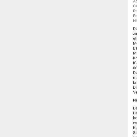
Ab
Ge
Ra
Pa
Ni
Di
zu
et
Me
Ba
Mi
Ko
iG
dr
Da
ma
br
Di
Ve
Ne
Da
Da
k
es
Ko
Se