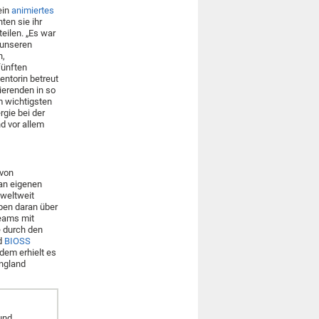
ein
animiertes
ten sie ihr
teilen. „Es war
d unseren
n,
fünften
entorin betreut
dierenden in so
m wichtigsten
gie bei der
d vor allem
 von
an eigenen
 weltweit
ben daran über
Teams mit
e durch den
d
BIOSS
rdem erhielt es
ngland
 und