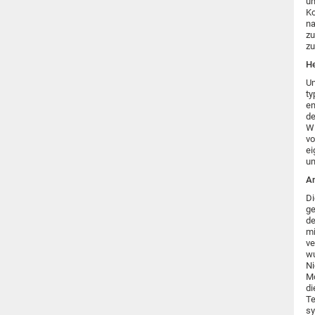
um
Ko
na
zu
zu
He
Um
ty
en
de
Wi
vo
ei
um
An
Di
ge
de
mi
ve
wu
Ni
Mo
di
Te
sy