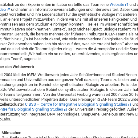
sätzlich zu den Experimenten im Labor erstellte das Team eine
Website
und 
deo
und nahm an Informationsveranstaltungen und Interviews teil. Dabei konn
ojekt vorstellen und ihre Leidenschaft für die synthetische Biologie mit anderen 
ll, an einem Projekt mitzuwirken, in dem wir uns mit all unseren Fähigkeiten un
nntnissen aus dem Studium einbringen konnten – sei es im wissenschaftliche
mmunikativen oder kreativen Kontext“, sagt Michael Spädt, Biologiestudent im 
mester. Gensch, die bereits mehrere der früheren Freiburger iGEM-Teams als M
t, fügt hinzu: „Es ist beeindruckend, wie viele verschiedene Fähigkeiten die Stu
rzer Zeit erworben haben. Ich bin stolz auf das, was sie erreicht haben.“ Aber a
und da sind sich die Teammitglieder einig – waren die Atmosphäre und die Syner
sammenarbeit: „Wir hatten ein so nettes, unterstützendes, sich ergänzendes un
stiges Team“, sagen sie.
er den Wettbewerb
it 2004 lädt der iGEM-Wettbewerb jedes Jahr Schüler*innen und Student*innen
mnasien und Universitäten aus der ganzen Welt dazu ein, Teams zu bilden und 
rschungsprojekten im Bereich der synthetischen Biologie zu arbeiten. Es ist der
ößte Wettbewerb auf dem Gebiet der synthetischen Biologie. In diesem Jahr ha
0 Teams teilgenommen. Von der Universität Freiburg waren seit 2007 über 20 
weils unterschiedlichen Projekten dabei. Das Freiburger iGEM-Team 2022 wurd
zellenzcluster
CIBSS – Centre for Integrative Biological Signalling Studies
un
ntre for Biological Signalling Studies
der Universität Freiburg gefördert. Auße
terstützung von Integrated DNA Technologies, SnapGene, Geneious und New E
oLabs.
Mitmachen
Das Freiburger Team ist offen für alle interessierten Studierenden in Bachelor