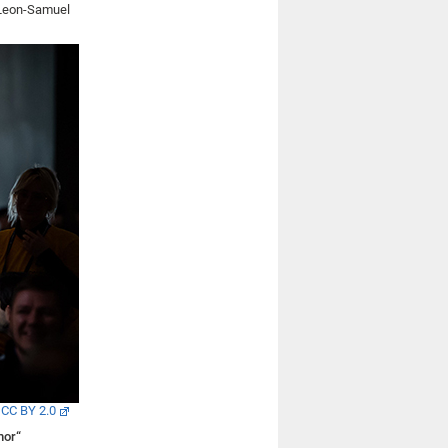
d Leon-Samuel
,
CC BY 2.0
mor“