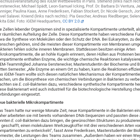
schlussveranstaltung des iGEM Wettbewerbs in Paris. Stehend (links nach rec
rstenecker, Michael Spädt, Leon-Samuel Icking, Prof. Dr. Barbara Di Ventura, 
nniger, Paulina Kaas, Anne Frederiksen, Fabian Stockert, Dr. Nicole Gensch, Jon
vel Salavei. Kniend (links nach rechts): Pia Gescher, Andreas Riedlberger, Selen
kita Edel. Foto: iGEM Headquarters,
CC BY 2.0
e Zellen lebender Organismen sind in spezialisierte Kompartimente unterteilt, al
r räumlichen Aufteilung der Zelle. Diese Kompartimente haben verschiedene Fu
wa die Synthese von Molekülen oder den Schutz der DNA. Bei Eukaryoten, zu de
nschen gehören, sind die meisten dieser Kompartimente von Membranen umge
kterien fehlen solche inneren Membranen. Stattdessen besitzen einige Arten
krokompartimente, die an hohle Kugeln erinnern, deren Hüllen aus Proteinen be
mpartimente enthalten Enzyme, die wichtige chemische Reaktionen katalysieren
EM-Teammitglied Johanna Gerstenecker, Masterstudentin der Biochemie und B
itten Semester. „Alle Enzyme an einem Ort zu haben, kann die Reaktionen effizi
s iGEM-Team wollte sich diesen natürlichen Mechanismus der Kompartimentie
chen, um die Biosynthese von chemischen Verbindungen in Bakterien zu verbe
achten sie
E. coli
-Bakterien dazu, verschiedene synthetische Kompartimente her
ese Bakterienart wird auch industriell für die biotechnologische Herstellung ch
rbindungen eingesetzt.
ue bakterielle Mikrokompartimente
s Team hatte nur wenige Monate Zeit, neue Kompartimente in die Bakterien ein
her arbeiteten sie mit bereits vorhandenen DNA-Sequenzen und passten diese 
onnten
E. coli
-Bakterien dazu bringen, die gewünschten Strukturen zu produziere
 geschafft, einen molekularen Werkzeugkoffer mit drei verschiedenen Arten vo
mpartimenten zu entwickeln“, fasst Anne Frederiksen, Masterstudentin der Biolo
mester, die Leistungen des Teams zusammen. „Außerdem haben wir einen We