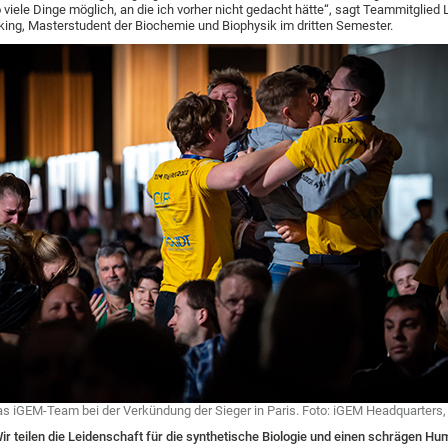
 viele Dinge möglich, an die ich vorher nicht gedacht hätte“, sagt Teammitglie
king, Masterstudent der Biochemie und Biophysik im dritten Semester.
s iGEM-Team bei der Verkündung der Sieger in Paris. Foto: iGEM Headquarters
ir teilen die Leidenschaft für die synthetische Biologie und einen schrägen Hu