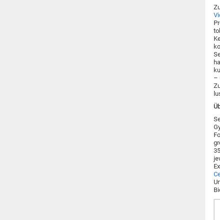
Zu
Vi
Pr
to
Ke
ko
Se
ha
ku
– 
Zu
lu
Üb
Se
Gy
Fo
gr
35
je
Ex
Ce
Un
Bi