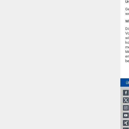
Un
Ge
we
Wi
Di
Vo
wi
ko
mo
Me
en
be
Ü