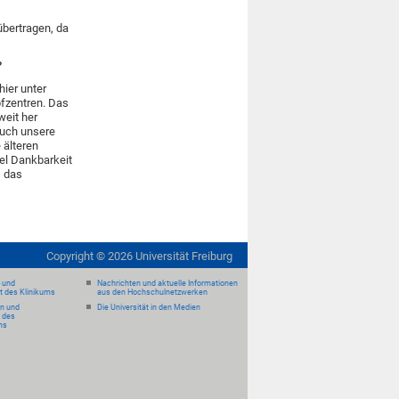
übertragen, da
?
hier unter
pfzentren. Das
weit her
Auch unsere
 älteren
el Dankbarkeit
– das
Copyright ©
2026
Universität Freiburg
- und
Nachrichten und aktuelle Informationen
it des Klinikums
aus den Hochschulnetzwerken
en und
Die Universität in den Medien
 des
ms