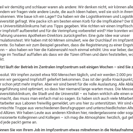
il wir demütig und schlauer waren als andere: Wir denken nicht, wir können all
ndern wir fragen viele andere Leute, die auch Ideen haben, weil sie sich in ihre
skennen. Wie baue ich ein Lager? Da haben wir die Logistikerinnen und Logistik
iversität gefragt. Wie packe ich am besten einen Korb für die Impfkabine? Der B
s Universitätsklinikums hat uns Tipps gegeben. Wie richten wir einen Impftisch
r Impfstoff aufbereitet und für die Verimpfung vorbereitet wird? Hier konnten wi
fahrung unseres Apotheken-Direktors zurückgreifen. Eine gute Idee war unser
mulationstest. Wir haben mit 60 Mimen simuliert, wie der Durchlauf im Impfze
nnte. So haben wir zum Beispiel gesehen, dass die Registrierung zu einer Engst
nn – also haben wir hier die Kabinenzahl noch einmal erhöht. Uns war lieber, d
nge im Testlauf auffallen als dass wir die Türen öffnen und dann feststellen, wo
kt.
tzt läuft der Betrieb im Zentralen Impfzentrum seit einigen Wochen – sind Sie 
solut. Wir impfen zurzeit etwa 900 Menschen täglich, und wir werden 2.000 pro
nn wir genügend Impfstoff geliefert bekommen. Das ist der große Knackpunkt
r schon jetzt mehr impfen. Aber wir sind bereit für die volle Auslastung. Alle Abl
geführung sind optimiert, so dass hier niemand lange warten muss. Die Messe
iversitätsklinikum, die Stadt und die Universität – es haben wirklich alle einen 
macht, das muss man einfach mal so sagen. Es haben sich auch viele Mitarbei
tarbeiter aus Laboren freiwillig gemeldet, um uns hier zu unterstützen. Wir sind 
mischte Truppe aus verschiedenen Berufsgruppen und unterschiedlichsten Alter
d Allüren. Wir haben Leute aus anderen Kliniken hier, niedergelassene oder sog
nsionierte Kolleginnen und Kollegen – ich mag die Atmosphäre: herzlich, gut gel
d jede packt gerne an.
nnen Sie von Ihrem Job im Impfzentrum etwas mitnehmen in die Notaufnahm