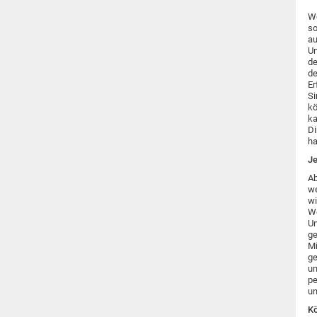
We
so
au
Un
de
de
Er
Si
kö
ka
Di
ha
Je
Ab
we
wi
We
Un
ge
Mi
ge
un
pe
un
Kö