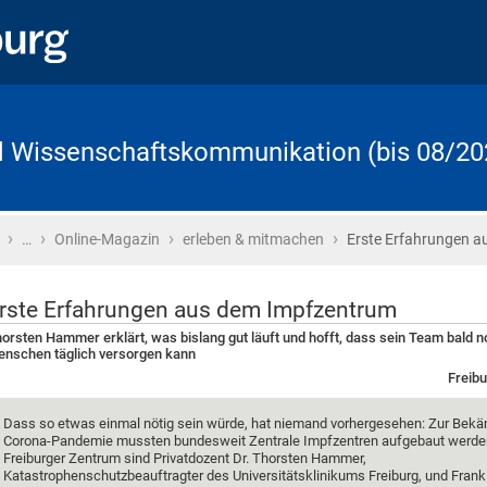
d Wissenschaftskommunikation (bis 08/20
›
›
›
›
Startseite
…
Online-Magazin
erleben & mitmachen
Erste Erfahrungen a
rste Erfahrungen aus dem Impfzentrum
orsten Hammer erklärt, was bislang gut läuft und hofft, dass sein Team bald 
nschen täglich versorgen kann
Freibu
Dass so etwas einmal nötig sein würde, hat niemand vorhergesehen: Zur Bek
Corona-Pandemie mussten bundesweit Zentrale Impfzentren aufgebaut werden
Freiburger Zentrum sind Privatdozent Dr. Thorsten Hammer,
Katastrophenschutzbeauftragter des Universitätsklinikums Freiburg, und Frank