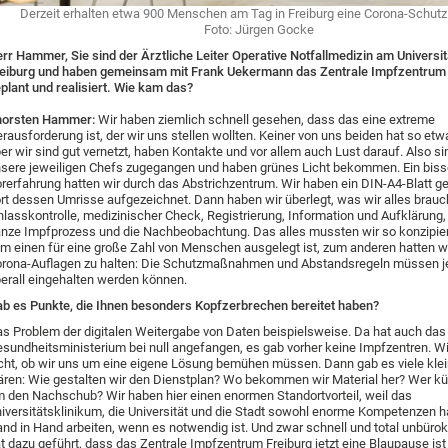
Derzeit erhalten etwa 900 Menschen am Tag in Freiburg eine Corona-Schut
Foto: Jürgen Gocke
rr Hammer, Sie sind der Ärztliche Leiter Operative Notfallmedizin am Universi
eiburg und haben gemeinsam mit Frank Uekermann das Zentrale Impfzentrum 
plant und realisiert. Wie kam das?
horsten Hammer:
Wir haben ziemlich schnell gesehen, dass das eine extreme
rausforderung ist, der wir uns stellen wollten. Keiner von uns beiden hat so et
er wir sind gut vernetzt, haben Kontakte und vor allem auch Lust darauf. Also si
sere jeweiligen Chefs zugegangen und haben grünes Licht bekommen. Ein bis
rerfahrung hatten wir durch das Abstrichzentrum. Wir haben ein DIN-A4-Blatt
rt dessen Umrisse aufgezeichnet. Dann haben wir überlegt, was wir alles brauc
nlasskontrolle, medizinischer Check, Registrierung, Information und Aufklärung,
nze Impfprozess und die Nachbeobachtung. Das alles mussten wir so konzipie
m einen für eine große Zahl von Menschen ausgelegt ist, zum anderen hatten wi
rona-Auflagen zu halten: Die Schutzmaßnahmen und Abstandsregeln müssen je
erall eingehalten werden können.
b es Punkte, die Ihnen besonders Kopfzerbrechen bereitet haben?
s Problem der digitalen Weitergabe von Daten beispielsweise. Da hat auch das
sundheitsministerium bei null angefangen, es gab vorher keine Impfzentren. W
cht, ob wir uns um eine eigene Lösung bemühen müssen. Dann gab es viele kle
ären: Wie gestalten wir den Dienstplan? Wo bekommen wir Material her? Wer k
 den Nachschub? Wir haben hier einen enormen Standortvorteil, weil das
iversitätsklinikum, die Universität und die Stadt sowohl enorme Kompetenzen 
nd in Hand arbeiten, wenn es notwendig ist. Und zwar schnell und total unbürok
t dazu geführt, dass das Zentrale Impfzentrum Freiburg jetzt eine Blaupause ist