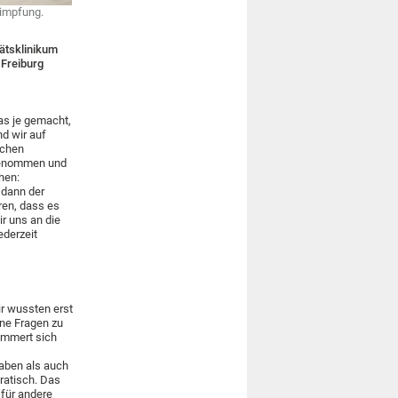
zimpfung.
tätsklinikum
Freiburg
was je gemacht,
nd wir auf
schen
 genommen und
hen:
 dann der
ren, dass es
r uns an die
derzeit
ir wussten erst
ine Fragen zu
ümmert sich
haben als auch
ratisch. Das
 für andere