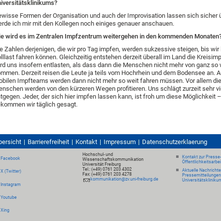
iversitätsklinikums?
wisse Formen der Organisation und auch der Improvisation lassen sich sicher 
rde ich mir mit den Kollegen noch einiges genauer anschauen.
e wird es im Zentralen Impfzentrum weitergehen in den kommenden Monaten
e Zahlen derjenigen, die wir pro Tag impfen, werden sukzessive steigen, bis wir 
lllast fahren können. Gleichzeitig entstehen derzeit überall im Land die Kreisim
rd uns insofern entlasten, als dass dann die Menschen nicht mehr von ganz so 
mmen. Derzeit reisen die Leute ja teils vom Hochrhein und dem Bodensee an. 
bilen Impfteams werden dann nicht mehr so weit fahren müssen. Vor allem die
nschen werden von den kürzeren Wegen profitieren. Uns schlägt zurzeit sehr vi
tgegen. Jeder, der sich hier impfen lassen kann, ist froh um diese Möglichkeit 
kommen wir täglich gesagt.
bersicht
Barrierefreiheit
Kontakt
Impressum
Datenschutzerklaerung
Hochschul- und
Kontakt zur Presse
Facebook
Wissenschaftskommunikation
Öffentlichkeitsarbe
Universität Freiburg
Tel.: (+49) 0761 203 4302
Aktuelle Nachricht
X (Twitter)
Fax: (+49) 0761 203 4278
Pressemitteilungen
kommunikation@zv.uni-freiburg.de
Universitätskliniku
Instagram
Youtube
Xing