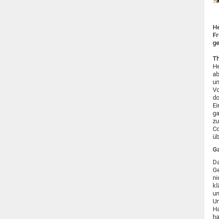
He
Fr
ge
T
He
ab
un
Vo
do
Ei
ga
zu
Co
üb
Ga
Da
Ge
ni
kl
um
Un
Ha
ha