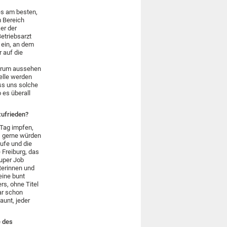
es am besten,
m Bereich
er der
etriebsarzt
 ein, an dem
r auf die
ntrum aussehen
elle werden
ass uns solche
 es überall
zufrieden?
 Tag impfen,
, gerne würden
äufe und die
 Freiburg, das
super Job
terinnen und
eine bunt
s, ohne Titel
ar schon
aunt, jeder
e des