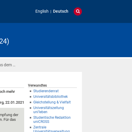
English
Deutsch
24)
us dem …
Verwandtes
Studierendenrat
noch mehr
Universitätsbibliothek
rg, 22.01.2021
Gleichstellung & Vielfalt
Universitätszeitung
uni’leben
ämpfung der
Studentische Redaktion
. Für das
uniCROSS
Zentrale
Universitätsverwaltung