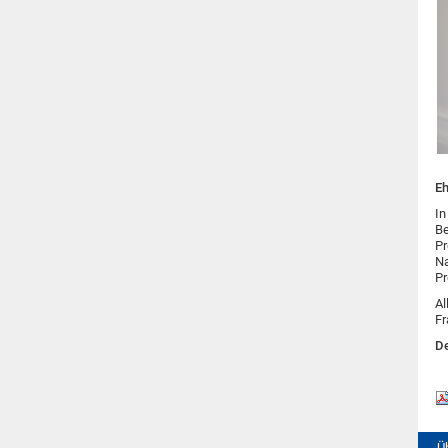
Eh
In
Be
Pr
Na
Pr
Al
Fr
De
Ü