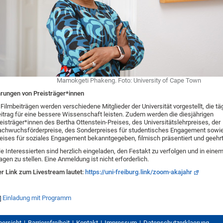
Mamokgeti Phakeng. Foto: University of Cape Town
rungen von Preisträger*innen
 Filmbeiträgen werden verschiedene Mitglieder der Universität vorgestellt, die tä
itrag für eine bessere Wissenschaft leisten. Zudem werden die diesjährigen
eisträger*innen des Bertha Ottenstein-Preises, des Universitätslehrpreises, der
chwuchsförderpreise, des Sonderpreises für studentisches Engagement sowie
eises für soziales Engagement bekanntgegeben, filmisch präsentiert und geehrt
le Interessierten sind herzlich eingeladen, den Festakt zu verfolgen und in eine
agen zu stellen. Eine Anmeldung ist nicht erforderlich.
r Link zum Livestream lautet:
https://uni-freiburg.link/zoom-akajahr
Einladung mit Programm
bersicht
Barrierefreiheit
Kontakt
Impressum
Datenschutzerklaerung