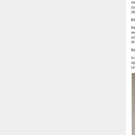
ne
zu
üb
Di
Re
we
un
W
Ga
In
sp
Un