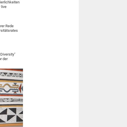
ierlichkeiten
 live
hrer Rede
rsitätsrates
Diversity"
r der