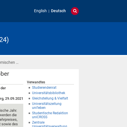
English
Deutsch
24)
emischen …
ober
Verwandtes
Studierendenrat
 der
Universitätsbibliothek
rg, 29.09.2021
Gleichstellung & Vielfalt
Universitätszeitung
uni’leben
ische Jahr.
Studentische Redaktion
 werden die
uniCROSS
lehrpreises,
Zentrale
t sowie des
Universitätsverwaltung