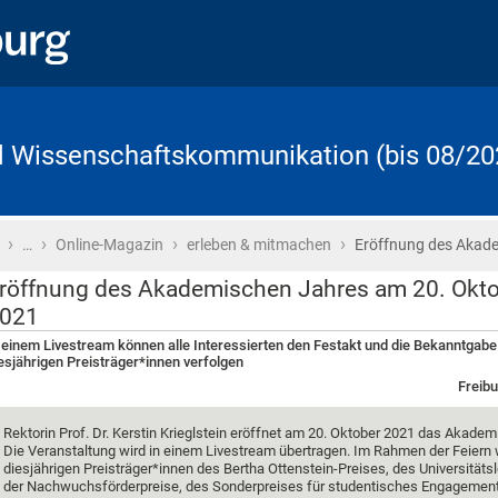
d Wissenschaftskommunikation (bis 08/20
›
›
›
›
Startseite
…
Online-Magazin
erleben & mitmachen
Eröffnung des Akad
röffnung des Akademischen Jahres am 20. Okt
021
 einem Livestream können alle Interessierten den Festakt und die Bekanntgabe
esjährigen Preisträger*innen verfolgen
Freibu
Rektorin Prof. Dr. Kerstin Krieglstein eröffnet am 20. Oktober 2021 das Akadem
Die Veranstaltung wird in einem Livestream übertragen. Im Rahmen der Feiern
diesjährigen Preisträger*innen des Bertha Ottenstein-Preises, des Universitäts
der Nachwuchsförderpreise, des Sonderpreises für studentisches Engagemen