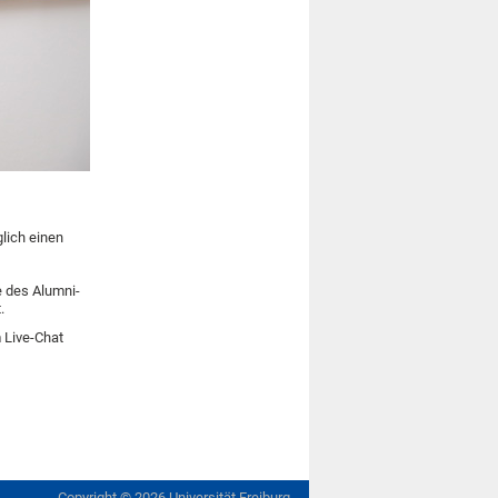
glich einen
 des Alumni-
.
m Live-Chat
Copyright ©
2026
Universität Freiburg