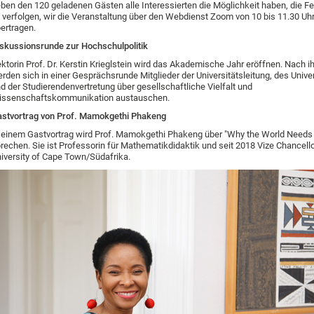
ben den 120 geladenen Gästen alle Interessierten die Möglichkeit haben, die Fe
 verfolgen, wir die Veranstaltung über den Webdienst Zoom von 10 bis 11.30 Uhr
ertragen.
skussionsrunde zur Hochschulpolitik
ktorin Prof. Dr. Kerstin Krieglstein wird das Akademische Jahr eröffnen. Nach i
rden sich in einer Gesprächsrunde Mitglieder der Universitätsleitung, des Unive
d der Studierendenvertretung über gesellschaftliche Vielfalt und
issenschaftskommunikation austauschen.
stvortrag von Prof. Mamokgethi Phakeng
 einem Gastvortrag wird Prof. Mamokgethi Phakeng über "Why the World Needs 
rechen. Sie ist Professorin für Mathematikdidaktik und seit 2018 Vize Chancello
iversity of Cape Town/Südafrika.