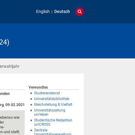
English
Deutsch
24)
perwahljahr
Verwandtes
Studierendenrat
henden
Universitätsbibliothek
rg, 09.02.2021
Gleichstellung & Vielfalt
Universitätszeitung
uni’leben
 ebenso wie
Studentische Redaktion
der
uniCROSS
ne-
Zentrale
n und stellt
Universitätsverwaltung