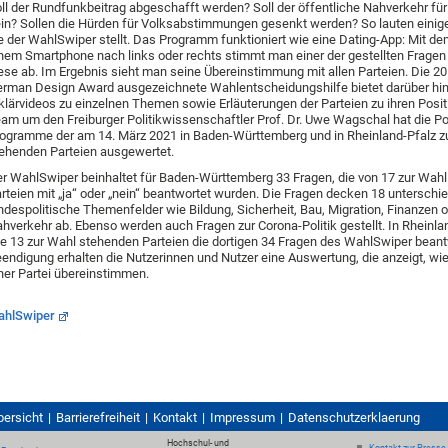
ll der Rundfunkbeitrag abgeschafft werden? Soll der öffentliche Nahverkehr für
in? Sollen die Hürden für Volksabstimmungen gesenkt werden? So lauten einige
e der WahlSwiper stellt. Das Programm funktioniert wie eine Dating-App: Mit d
nem Smartphone nach links oder rechts stimmt man einer der gestellten Fragen 
ese ab. Im Ergebnis sieht man seine Übereinstimmung mit allen Parteien. Die 2
rman Design Award ausgezeichnete Wahlentscheidungshilfe bietet darüber hi
klärvideos zu einzelnen Themen sowie Erläuterungen der Parteien zu ihren Posi
am um den Freiburger Politikwissenschaftler Prof. Dr. Uwe Wagschal hat die Po
ogramme der am 14. März 2021 in Baden-Württemberg und in Rheinland-Pfalz z
ehenden Parteien ausgewertet.
r WahlSwiper beinhaltet für Baden-Württemberg 33 Fragen, die von 17 zur Wah
rteien mit „ja“ oder „nein“ beantwortet wurden. Die Fragen decken 18 unterschie
ndespolitische Themenfelder wie Bildung, Sicherheit, Bau, Migration, Finanzen 
hverkehr ab. Ebenso werden auch Fragen zur Corona-Politik gestellt. In Rheinl
le 13 zur Wahl stehenden Parteien die dortigen 34 Fragen des WahlSwiper bean
endigung erhalten die Nutzerinnen und Nutzer eine Auswertung, die anzeigt, wie
ner Partei übereinstimmen.
ahlSwiper
bersicht
Barrierefreiheit
Kontakt
Impressum
Datenschutzerklaerung
Hochschul- und