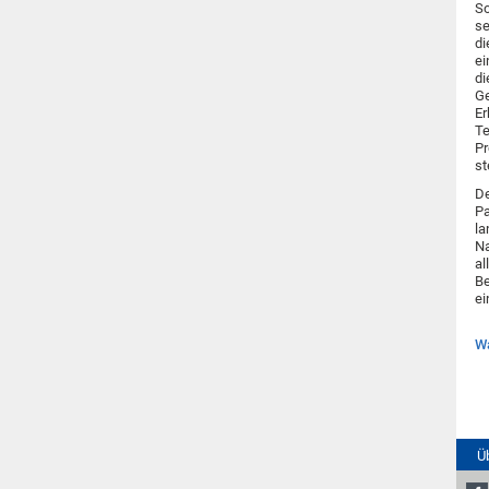
So
se
di
ei
di
Ge
Er
Te
Pr
st
De
Pa
la
Na
al
Be
ei
W
Ü