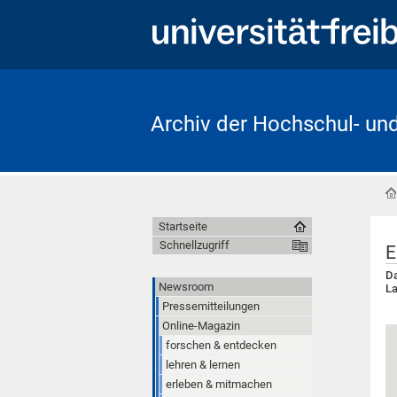
Archiv der Hochschul- un
Startseite
Schnellzugriff
E
Da
Newsroom
La
Pressemitteilungen
Online-Magazin
forschen & entdecken
lehren & lernen
erleben & mitmachen