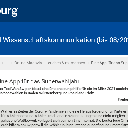
d Wissenschaftskommunikation (bis 08/20
›
›
›
›
Startseite
…
Online-Magazin
erleben & mitmachen
Eine App für das Su
ine App für das Superwahljahr
s Tool WahlSwiper bietet eine Entscheidungshilfe für die im März 2021 anste
ndtagswahlen in Baden-Württemberg und Rheinland-Pfalz
Freibu
Wahlen in Zeiten der Corona-Pandemie sind eine Herausforderung für Parteien
für Wählerinnen und Wähler. Traditionelle Veranstaltungen sind nicht möglich, 
politische Wettbewerb verlagert sich vermehrt ins Internet. Die kostenlose Onli
Wahlhilfe WahlSwiper will die Wähler in ihrer Entscheidungsfindung unterstütze