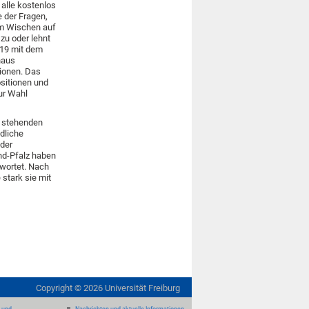
 alle kostenlos
 der Fragen,
em Wischen auf
zu oder lehnt
019 mit dem
naus
tionen. Das
sitionen und
ur Wahl
l stehenden
dliche
oder
and-Pfalz haben
twortet. Nach
 stark sie mit
Copyright ©
2026
Universität Freiburg