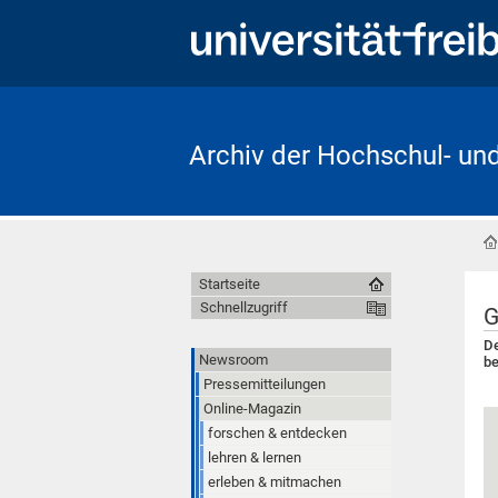
Archiv der Hochschul- un
Startseite
Schnellzugriff
G
De
Newsroom
be
Pressemitteilungen
Online-Magazin
forschen & entdecken
lehren & lernen
erleben & mitmachen