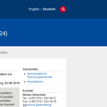
English
Deutsch
24)
ritte …
Verwandtes
Zentralstelle für
ndere zur
Technologietransfer
Gründerbüro
rg, 23.08.2018
Kontakt
. Seitdem
Rimma Gerenstein
h parallel
Tel.: (+49) 0761 203 8812
anziellen
Fax: (+49) 0761 203 4278
n trainiert
rimma.gerenstein@