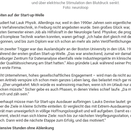
und über elektrische Stimulation den Blutdruck senkt.
Foto: neuroloop
iten auf der Start-up-Welle
udiert hat Lauk Physik. Allerdings nur, weil in den 1990er Jahren sein eigentlich
e Verfahrenstechnik, in Freiburg nicht angeboten wurde. Sein großes Glück war,
sten Semester einen Job als Hilfskraft in der Neurologie fand. Physiker, die pr
d komplexe Technik warten konnten, waren gefragt. „Ich habe dort gleich mit 
gonnen, und bis zum Diplom war ich schon an mehr als zehn Veröffentlichungen 
in zweiter Trigger war das Auslandsjahr an der Boston University in den USA. 19
hrend der ersten großen Start-up-Welle. „Das war ansteckend, zumal wir dama
eiburger Zentrum für Datenanalyse ebenfalls viele Industrieprojekte im klinisch
 der Qualitätssicherung am Start hatten.“ Also gründete Lauk während seiner P
e erste Firma.
ht Unternehmen, hohes gesellschaftliches Engagement – wird man da nicht au
en Antrieb verspüre ich schon mein ganzes Leben lang, das belastet mich gar ni
. „Eher umgekehrt: Mich würde es wahnsinnig machen, wenn ich im Urlaub nur 
cken müsste.“ Sicher gebe es auch Phasen, in denen Vieles schief laufe. „Da
rch und zäh sein.“
erhaupt müsse man für Start-ups Ausdauer aufbringen. Lauks Devise lautet: g
er die Ziele in kleine Schritte einteilen. Er vergleicht das mit Extrem-Ausdauersp
rät man unweigerlich in völlige Hoffnungslosigkeit und will aufgeben. Damit es 
mmt, steckt man sich kleine Ziele: noch bis zur nächsten Verpflegungsstation, 
ch. Dann wird die nächste Etappe zum Erfolg, und das motiviert.“
tensive Stunden ohne Ablenkung