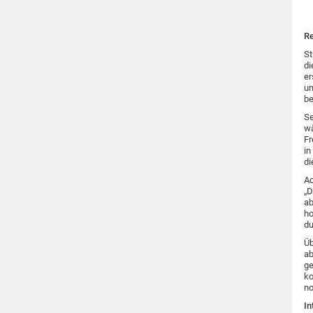
Re
St
di
er
un
be
Se
wä
Fr
in
di
Ac
„D
ab
ho
du
Üb
ab
ge
ko
no
In