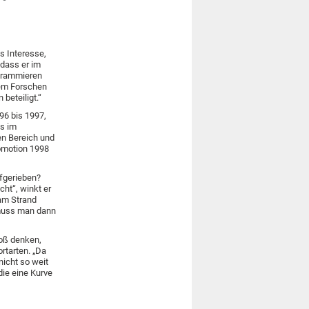
es Interesse,
 dass er im
ogrammieren
dem Forschen
beteiligt.“
96 bis 1997,
ls im
en Bereich und
romotion 1998
fgerieben?
cht“, winkt er
am Strand
 muss man dann
roß denken,
ortarten. „Da
nicht so weit
die eine Kurve