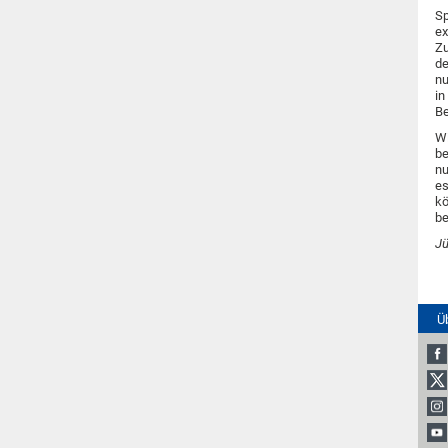
Sp
ex
Zu
de
nu
in
Be
Wi
be
nu
es
kö
be
J
Ü