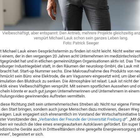
Vielbeschäftigt, aber entspannt: Den Antrieb, mehrere Projekte gleichzeitig a
verspürt Michael Lauk schon sein ganzes Leben lang.
Foto: Patrick Seeger
t Michael Lauk einen Gesprächstermin zu finden ist nicht leicht. Nicht weiter v
i einem, der in den vergangen 20 Jahren acht Unternehmen im medizintechnisc
tgegründet hat und in etlichen gemeinnützigen Organisationen aktiv ist. Das Tre
eiburger Industriegebiet statt, in den Räumen der neuroloop GmbH, die Lauk mi
bracht hat. Start-up Nummer sechs. Eine Makroaufnahme des Produkts von ne
hmückt sein Büro: eine Elektrode, die am Vagusnerv eingesetzt wird, um über e
imulation den Blutdruck zu senken. Die Atmosphäre ist relaxt. Lauk ist nicht der 
ktik eines Vielbeschäftigten versprüht. Mit seinem sportlichen Aussehen und 
cheln könnte er auch gut jungen Unternehmerinnen und Unternehmern in einem
hulungsvideo gewinnendes Auftreten vermitteln.
 diese Richtung zielt sein unternehmerisches Streben ab: Nicht nur eigene Firm
 den Start bringen, sondern auch junge Menschen dazu motivieren, diesen Weg 
wägen. Lauk engagiert sich ehrenamtlich im Vorstand der Wirtschaftsinitiative
ster Vorsitzender des „
Verbandes der Freunde der Universität Freiburg
“. „Mit
ben wir neulich die Idee eines energieautarken Autoklaven gefördert. Ein super
dizinische Geräte auch in Drittweltländern ohne geregelte Energieversorgung ste
nnen“, begeistert er sich.