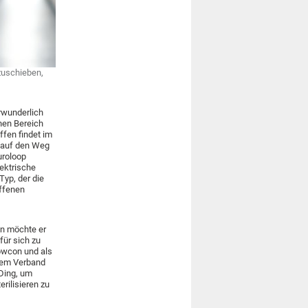
nzuschieben,
erwunderlich
hen Bereich
ffen findet im
t auf den Weg
uroloop
lektrische
Typ, der die
offenen
en möchte er
für sich zu
 bwcon und als
 dem Verband
 Ding, um
rilisieren zu