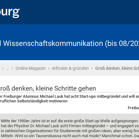
d Wissenschaftskommunikation (bis 08/20
›
›
›
›
Startseite
…
Online-Magazin
erfinden & gründen
Groß denken, kleine Sch
roß denken, kleine Schritte gehen
r Freiburger Alumnus Michael Lauk hat acht Start-ups mitbegründet und will a
ruflichen Selbstständigkeit motivieren
Freibu
Mitte der 1990er Jahre ist er auf die erste große Start-up-Welle aufgesprungen
hat der Physiker Dr. Michael Lauk acht Firmen mitbegründet – und engagiert sic
in zahlreichen Organisationen für Studierende mit großen Ideen, aber wenig fin
Mitteln. Wird so ein Tausendsassa nicht auch mal müde? Manchmal schon. Dan