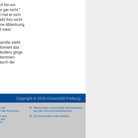
ch bin ein
 gar nicht.“
 hat er sich
eht ihm nicht
ohne Ablenkung,
t mein
amilie steht
tioniert das
. Anders ginge
 stemmen
 auch die
Copyright ©
2026
Universität Freiburg
- und
Nachrichten und aktuelle Informationen
it des Klinikums
aus den Hochschulnetzwerken
en und
Die Universität in den Medien
 des
ms