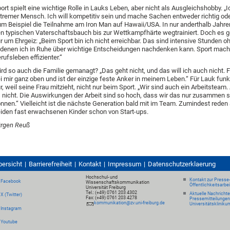
ort spielt eine wichtige Rolle in Lauks Leben, aber nicht als Ausgleichshobby. „I
tremer Mensch. Ich will kompetitiv sein und mache Sachen entweder richtig oder
m Beispiel die Teilnahme am Iron Man auf Hawaii/USA. In nur anderthalb Jahren
n typischen Vaterschaftsbauch bis zur Wettkampfhärte wegtrainiert. Doch es g
r um Ehrgeiz: „Beim Sport bin ich nicht erreichbar. Das sind intensive Stunden 
 denen ich in Ruhe über wichtige Entscheidungen nachdenken kann. Sport mach
rufsleben effizienter.“
rd so auch die Familie gemanagt? „Das geht nicht, und das will ich auch nicht. F
i mir ganz oben und ist der einzige feste Anker in meinem Leben.“ Für Lauk funk
r, weil seine Frau mitzieht, nicht nur beim Sport. „Wir sind auch ein Arbeitsteam
 nicht. Die Auswirkungen der Arbeit sind so hoch, dass wir das nur zusammen
nnen.“ Vielleicht ist die nächste Generation bald mit im Team. Zumindest reden
iden fast erwachsenen Kinder schon von Start-ups.
ürgen Reuß
bersicht
Barrierefreiheit
Kontakt
Impressum
Datenschutzerklaerung
Hochschul- und
Kontakt zur Presse
Facebook
Wissenschaftskommunikation
Öffentlichkeitsarbe
Universität Freiburg
Tel.: (+49) 0761 203 4302
Aktuelle Nachricht
X (Twitter)
Fax: (+49) 0761 203 4278
Pressemitteilungen
kommunikation@zv.uni-freiburg.de
Universitätskliniku
Instagram
Youtube