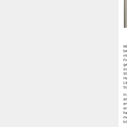
Mi
be
mi
Fr
ge
sc
St
He
Lä
Sc
In
an
er
er
ha
me
kö