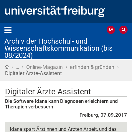
Archiv der Hochschul- und
Wissenschaftskommunikation (bis
08/2024)
›
›
›
›
Startseite
…
Online-Magazin
erfinden & gründen
Digitaler Ärzte-Assistent
Digitaler Ärzte-Assistent
Die Software Idana kann Diagnosen erleichtern und
Therapien verbessern
Freiburg, 07.09.2017
Idana spart Ärztinnen und Ärzten Arbeit, und das