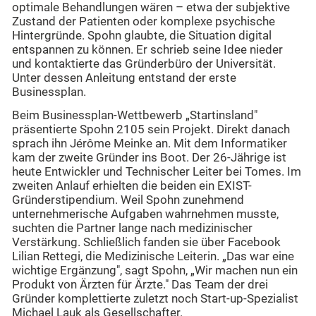
optimale Behandlungen wären – etwa der subjektive
Zustand der Patienten oder komplexe psychische
Hintergründe. Spohn glaubte, die Situation digital
entspannen zu können. Er schrieb seine Idee nieder
und kontaktierte das Gründerbüro der Universität.
Unter dessen Anleitung entstand der erste
Businessplan.
Beim Businessplan-Wettbewerb „Startinsland"
präsentierte Spohn 2105 sein Projekt. Direkt danach
sprach ihn Jérôme Meinke an. Mit dem Informatiker
kam der zweite Gründer ins Boot. Der 26-Jährige ist
heute Entwickler und Technischer Leiter bei Tomes. Im
zweiten Anlauf erhielten die beiden ein EXIST-
Gründerstipendium. Weil Spohn zunehmend
unternehmerische Aufgaben wahrnehmen musste,
suchten die Partner lange nach medizinischer
Verstärkung. Schließlich fanden sie über Facebook
Lilian Rettegi, die Medizinische Leiterin. „Das war eine
wichtige Ergänzung", sagt Spohn, „Wir machen nun ein
Produkt von Ärzten für Ärzte." Das Team der drei
Gründer komplettierte zuletzt noch Start-up-Spezialist
Michael Lauk als Gesellschafter.