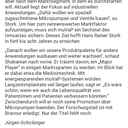
aber nach dem Marktsegment, in dem es durchstarten
will. Aktuell liegt der Fokus auf industriellen
Anwendungen. „Dafür wollen wir speziell
zugeschnittene Mikropumpen und Ventile bauen“, so
Stork. Um hier zum nennenswerten Marktfaktor
aufzusteigen, muss sich muVaP ein Sechstel des
Umsatzes sichern. Dieses Ziel hofft Hans Rainer Stork
in fünf bis acht Jahren zu erreichen.
„Danach wollen wir unsere Produktpalette für andere
Anwendungen ausbauen und weiter wachsen“, schaut
Shabanian nach vorne. Er träumt davon, ein „Major
Player“ in einigen Marktsparten zu werden. Im Blick hat
er dabei etwa die Medizintechnik. Mit
energiesparenden muVaP-Systemen würden
Langzeitimplantate viel länger laufen, sagt er: „Es wäre
schön, wenn wir auch die Lebensqualität von
Patientinnen und Patienten verbessern könnten.“
Zwischendurch will er noch seine Promotion über
Mikropumpen beenden. Der Forschungsteil ist mit
Bravour erledigt. Nur der Titel fehlt noch.
Jürgen Schickinger