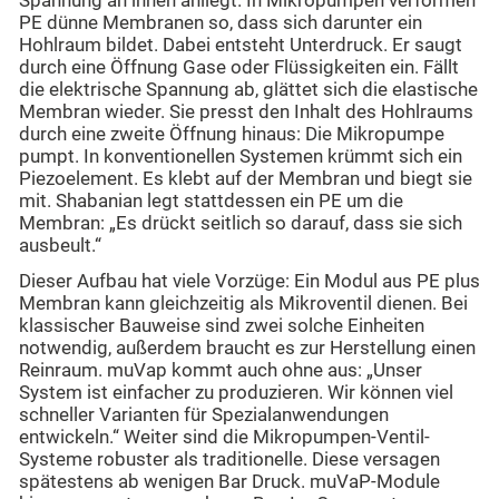
Spannung an ihnen anliegt. In Mikropumpen verformen
PE dünne Membranen so, dass sich darunter ein
Hohlraum bildet. Dabei entsteht Unterdruck. Er saugt
durch eine Öffnung Gase oder Flüssigkeiten ein. Fällt
die elektrische Spannung ab, glättet sich die elastische
Membran wieder. Sie presst den Inhalt des Hohlraums
durch eine zweite Öffnung hinaus: Die Mikropumpe
pumpt. In konventionellen Systemen krümmt sich ein
Piezoelement. Es klebt auf der Membran und biegt sie
mit. Shabanian legt stattdessen ein PE um die
Membran: „Es drückt seitlich so darauf, dass sie sich
ausbeult.“
Dieser Aufbau hat viele Vorzüge: Ein Modul aus PE plus
Membran kann gleichzeitig als Mikroventil dienen. Bei
klassischer Bauweise sind zwei solche Einheiten
notwendig, außerdem braucht es zur Herstellung einen
Reinraum. muVap kommt auch ohne aus: „Unser
System ist einfacher zu produzieren. Wir können viel
schneller Varianten für Spezialanwendungen
entwickeln.“ Weiter sind die Mikropumpen-Ventil-
Systeme robuster als traditionelle. Diese versagen
spätestens ab wenigen Bar Druck. muVaP-Module