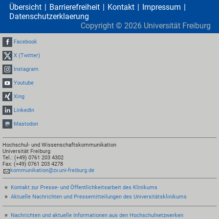
Übersicht
Barrierefreiheit
Kontakt
Impressum
Datenschutzerklaerung
Copyright ©
2026
Universität Freiburg
Facebook
X (Twitter)
Instagram
Youtube
Xing
LinkedIn
Mastodon
Hochschul- und Wissenschaftskommunikation
Universität Freiburg
Tel.: (+49) 0761 203 4302
Fax: (+49) 0761 203 4278
kommunikation@zv.uni-freiburg.de
Kontakt zur Presse- und Öffentlichkeitsarbeit des Klinikums
Aktuelle Nachrichten und Pressemitteilungen des Universitätsklinikums
Nachrichten und aktuelle Informationen aus den Hochschulnetzwerken