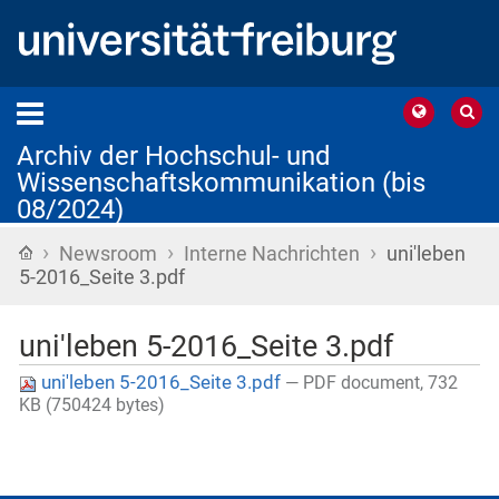
Archiv der Hochschul- und
Wissenschaftskommunikation (bis
08/2024)
›
›
›
Startseite
Newsroom
Interne Nachrichten
uni'leben
5-2016_Seite 3.pdf
uni'leben 5-2016_Seite 3.pdf
uni'leben 5-2016_Seite 3.pdf
— PDF document, 732
KB (750424 bytes)