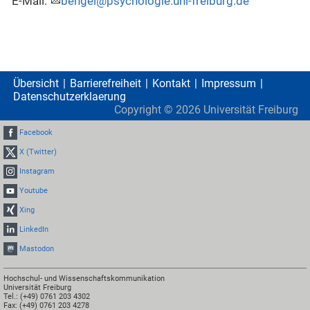
E-Mail:
bengel@psychologie.uni-freiburg.de
Übersicht
Barrierefreiheit
Kontakt
Impressum
Datenschutzerklaerung
Copyright ©
2026
Universität Freiburg
Facebook
X (Twitter)
Instagram
Youtube
Xing
LinkedIn
Mastodon
Hochschul- und Wissenschaftskommunikation
Universität Freiburg
Tel.: (+49) 0761 203 4302
Fax: (+49) 0761 203 4278