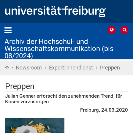
Archiv der Hochschul- und
Wissenschaftskommunikation (bis
08/2024)
›
›
›
Startseite
Newsroom
Expert:innendienst
Preppen
Preppen
Julian Genner erforscht den zunehmenden Trend, für
Krisen vorzusorgen
Freiburg, 24.03.2020