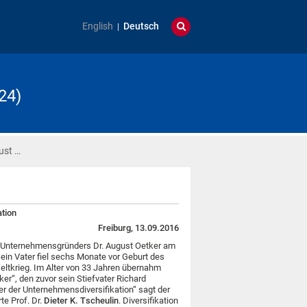
English
Deutsch
24)
ust …
ation
Freiburg, 13.09.2016
s Unternehmensgründers Dr. August Oetker am
ein Vater fiel sechs Monate vor Geburt des
ltkrieg. Im Alter von 33 Jahren übernahm
er“, den zuvor sein Stiefvater Richard
ier der Unternehmensdiversifikation“ sagt der
te Prof. Dr.
Dieter K. Tscheulin
. Diversifikation