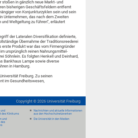
 stoßen in gänzlich neue Markt- und
ihren bisherigen Geschäftsfeldern entfernt
ängiger von Konjunkturzyklen sein und sein
 sein Unternehmen, das nach dem Zweiten
nd Weltgeltung zu führen“, erläutert
iff der Lateralen Diversifikation definierte,
vollständige Übernahme der Traditionsreederei
as erste Produkt war das vom Firmengründer
 im ursprünglich reinen Nahrungsmittel-
ei Söhnlein. Es folgten Henkell und Deinhard,
 das Bankhaus Lampe sowie diverse
ahren in Hamburg.
Universität Freiburg. Zu seinen
nt im Gesundheitswesen,
Copyright ©
2026
Universität Freiburg
- und
Nachrichten und aktuelle Informationen
it des Klinikums
aus den Hochschulnetzwerken
en und
Die Universität in den Medien
 des
ms