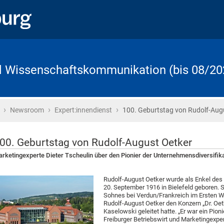
d Wissenschaftskommunikation (bis 08/20
›
›
›
Startseite
Newsroom
Expert:innendienst
100. Geburtstag von Rudolf-Aug
00. Geburtstag von Rudolf-August Oetker
rketingexperte Dieter Tscheulin über den Pionier der Unternehmensdiversifik
Rudolf-August Oetker wurde als Enkel de
20. September 1916 in Bielefeld geboren. S
Sohnes bei Verdun/Frankreich im Ersten We
Rudolf-August Oetker den Konzern „Dr. Oetk
Kaselowski geleitet hatte. „Er war ein Pion
Freiburger Betriebswirt und Marketingexper