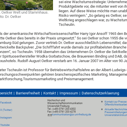
sei eine Wachstumsstrategie: Unternehmer
Produktgebiete vor, die mitunter weit von 
liegen. Auf diese Weise möchte man unabh
. Oetker Welt und Stammhaus.
Risiko verringern." „So gelang es Oetker,
to: Dr. Oetker
Weltkrieg angeschlagen war, zu Wachstum u
Tscheulin.
ls der amerikanische Wirtschaftswissenschaftler Harry Igor Ansoff 1965 den Begr
tte Oetker dies bereits in der Praxis umgesetzt.“ So sei Oetker schon 1955 die 
mburg-Süd gelungen. Zuvor vertrieb Dr. Oetker ausschließlich Lebensmittel; d
twickelte Backpulver. „Die Schifffahrt wurde damals zur profitabelsten Branche
nzern“, so Tscheulin. 1958 übernahm das Unternehmen Dr. Oetker die Sektkeller
r Spirituosenhersteller Wodka Gorbatschow, die Brauereien Binding und DAB,
xushotels. Rudolf-August Oetker verstarb am 16. Januar 2007 im Alter von 90 J
eter Tscheulin ist Professor für Betriebswirtschaftslehre an der Albert-Ludwigs-
rschungsschwerpunkten gehören branchenspezifisches Marketing, Manageme
rktforschung,Tourismusmarketing und Preismanagement.
bersicht
Barrierefreiheit
Kontakt
Impressum
Datenschutzerklaerung
Hochschul- und
Kontakt zur Presse
Facebook
Wissenschaftskommunikation
Öffentlichkeitsarbe
Universität Freiburg
Tel.: (+49) 0761 203 4302
Aktuelle Nachricht
X (Twitter)
Fax: (+49) 0761 203 4278
Pressemitteilungen
kommunikation@zv.uni-freiburg.de
Universitätskliniku
Instagram
Youtube