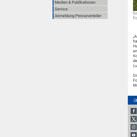
Medien & Publikationen
Service
Dr
Anmeldung Presseverteiler
Fo
„A
ha
Ha
en
Ko
de
Lu
Di
Fo
Ma
Ü