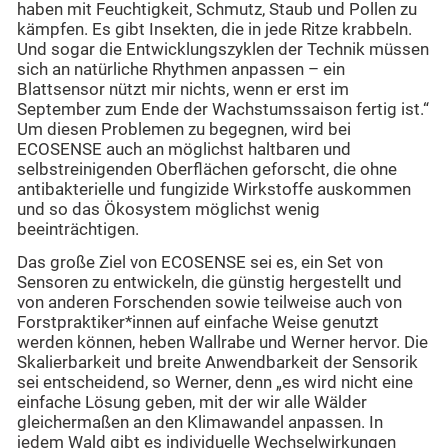
haben mit Feuchtigkeit, Schmutz, Staub und Pollen zu
kämpfen. Es gibt Insekten, die in jede Ritze krabbeln.
Und sogar die Entwicklungszyklen der Technik müssen
sich an natürliche Rhythmen anpassen – ein
Blattsensor nützt mir nichts, wenn er erst im
September zum Ende der Wachstumssaison fertig ist.“
Um diesen Problemen zu begegnen, wird bei
ECOSENSE auch an möglichst haltbaren und
selbstreinigenden Oberflächen geforscht, die ohne
antibakterielle und fungizide Wirkstoffe auskommen
und so das Ökosystem möglichst wenig
beeinträchtigen.
Das große Ziel von ECOSENSE sei es, ein Set von
Sensoren zu entwickeln, die günstig hergestellt und
von anderen Forschenden sowie teilweise auch von
Forstpraktiker*innen auf einfache Weise genutzt
werden können, heben Wallrabe und Werner hervor. Die
Skalierbarkeit und breite Anwendbarkeit der Sensorik
sei entscheidend, so Werner, denn „es wird nicht eine
einfache Lösung geben, mit der wir alle Wälder
gleichermaßen an den Klimawandel anpassen. In
jedem Wald gibt es individuelle Wechselwirkungen