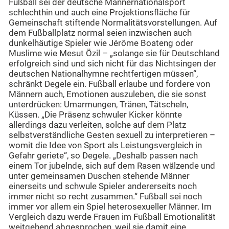
Fußball sei der deutsche Männernationalsport
schlechthin und auch eine Projektionsfläche für
Gemeinschaft stiftende Normalitätsvorstellungen. Auf
dem Fußballplatz normal seien inzwischen auch
dunkelhäutige Spieler wie Jérôme Boateng oder
Muslime wie Mesut Özil – „solange sie für Deutschland
erfolgreich sind und sich nicht für das Nichtsingen der
deutschen Nationalhymne rechtfertigen müssen“,
schränkt Degele ein. Fußball erlaube und fordere von
Männern auch, Emotionen auszuleben, die sie sonst
unterdrücken: Umarmungen, Tränen, Tätscheln,
Küssen. „Die Präsenz schwuler Kicker könnte
allerdings dazu verleiten, solche auf dem Platz
selbstverständliche Gesten sexuell zu interpretieren –
womit die Idee von Sport als Leistungsvergleich in
Gefahr geriete“, so Degele. „Deshalb passen nach
einem Tor jubelnde, sich auf dem Rasen wälzende und
unter gemeinsamen Duschen stehende Männer
einerseits und schwule Spieler andererseits noch
immer nicht so recht zusammen.“ Fußball sei noch
immer vor allem ein Spiel heterosexueller Männer. Im
Vergleich dazu werde Frauen im Fußball Emotionalität
weitgehend abgesprochen, weil sie damit eine