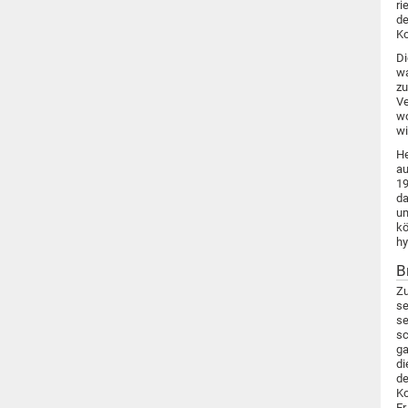
ri
de
Ko
Di
wa
zu
Ve
wo
wi
He
au
19
da
um
kö
hy
B
Zu
se
se
sc
ga
di
de
Ko
Er