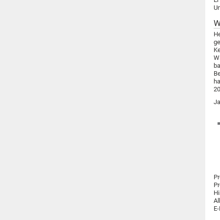
Un
W
He
ge
Ke
Wa
ba
Be
ha
20
Ja
Pr
Pr
Hi
Al
E-