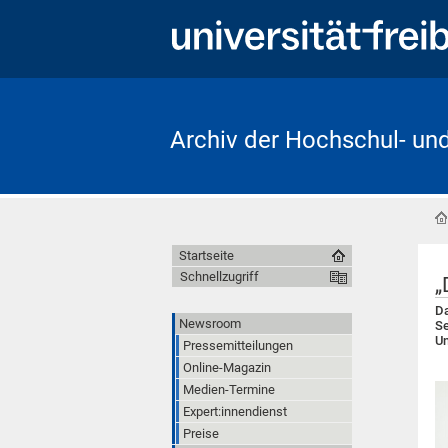
Archiv der Hochschul- un
Startseite
Schnellzugriff
„
Da
Newsroom
Se
Un
Pressemitteilungen
Online-Magazin
Medien-Termine
Expert:innendienst
Preise