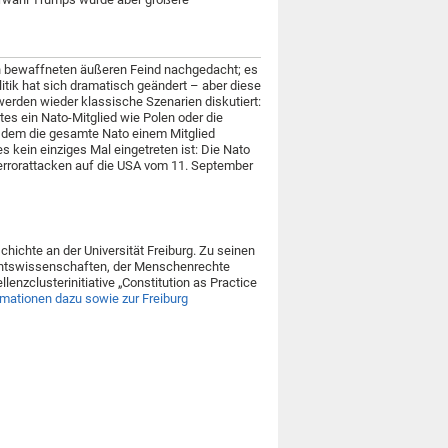
en bewaffneten äußeren Feind nachgedacht; es
tik hat sich dramatisch geändert – aber diese
 werden wieder klassische Szenarien diskutiert:
es ein Nato-Mitglied wie Polen oder die
ei dem die gesamte Nato einem Mitglied
es kein einziges Mal eingetreten ist: Die Nato
 Terrorattacken auf die USA vom 11. September
chichte an der Universität Freiburg. Zu seinen
chtswissenschaften, der Menschenrechte
llenzclusterinitiative „Constitution as Practice
rmationen dazu sowie zur Freiburg