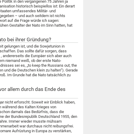
e Politik in den vergangenen 75 Jahren ja
isation historisch beispiellos ist: Ein derart
Staaten umfassendes Militär- und
 gegeben – und auch seitdem ist nichts
wort auf die Frage würde ich sagen:
hen Gestalter der Nato im Sinn hatten, hat
to bei ihrer Gründung?
it gelungen ist, und die Sowjetunion in
 schaffen. Das sollte dafür sorgen, dass
, andererseits die Europäer sich aber auch
dem niemand weiß, ob der erste Nato-
dnisses sei es, „to keep the Russians out, the
n und die Deutschen klein zu halten“). Gerade
oß. Im Grunde hat die Nato tatsächlich zu
 vor allem durch das Ende des
r nicht erforscht. Soweit wir Einblick haben,
on während des Kalten Krieges von
 schon damals das Bedürfnis, dass die
ahme der Bundesrepublik Deutschland 1955, den
r Jahre. Immer wieder musste mühsam
ammenarbeit war durchaus nicht reibungsfrei.
tomare Aufrüstung in Europa zu verstärken,