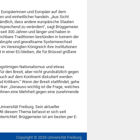
e Europäerinnen und Europäer auf dem
ken und einheitlicher handeln. „Aus Sicht
rständlich, dass andere europäische Staaten
 entsprechend zu verändern“, sagt Brüggemeier.
 seit 300 Jahren und länger und haben in
eichbare Traditionen bestünden in keinem der
ls abrupte und gewaltsame Systemwechsel
im Vereinigten Königreich ihre Institutionen
in einer EU bleiben, die für Brüssel größere
engstirnigen Nationalismus und etwas
r den Brexit, aber nicht grundsätzlich gegen
auch auf dem Kontinent diskutiert werden:
d Kritikern.“ Wenn der Brexit stattfindet, gehe
riker: „Genauso wichtig ist die Frage, welches
i ihnen eine Mehrheit gegen eine zunehmende
iversität Freiburg. Sein aktueller
it diesem Thema befasst er sich seit
terrichtet. Brüggemeier ist am besten per E-
Copyright ©
2026
Universität Freiburg