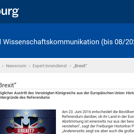
d Wissenschaftskommunikation (bis 08/20
›
›
›
Startseite
Newsroom
Expert:innendienst
„Brexit“
Brexit“
glicher Austritt des Vereinigten Königreichs aus der Europäischen Union: His
ntergründe des Referendums
Am 23. Juni 2016 entscheidet die Bevölker
Referendum darüber, ob ihr Land in der Eur
Abstimmung ist einerseits nur aus der beso
verstehen“, sagt der Freiburger Historiker Pr
„Andererseits zeigt sie aber auch die groß