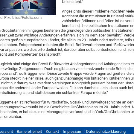
Union steht.“
Angesichts dieser Probleme möchten viel
Kontinent die Institutionen in Brüssel stär
ld: Pixelbliss/Fotolia.com
zahlreicher Britinnen und Briten ist es ve
bereit sind, ihre politischen Institutionen
n Großbritannien hingegen bestehen die grundlegenden politischen Institutionen
eser Zeit zwar wichtige Änderungen erfahren, sich im Kern aber bewährt.“ Vergl
deren großen europäischen Länder, die allein im 20. Jahrhundert mehrere, tei
lebt haben. Entsprechend möchten die Brexit-Befürworterinnen und -Befürworter 
ar anpassen, wo dies erforderlich ist, darüber aber selbst entscheiden und nicht 
cht und Kompetenzen beansprucht.
ugleich sind einige der Brexit-Befürworter Anhängerinnen und Anhänger eines 
rkwürdige Zeitgenossen. Doch es gibt auch viele ernstzunehmende Briten, die fü
ropa sind“, so Brüggemeier. Diese zweite Gruppe würde Fragen aufgreifen, die 
uropa steckt in einer Krise, auch ganz unabhängig von britischen Kritikerinnen un
 nicht nur darum, was mit dem Vereinigten Königreich passiert, betont der Histo
ropa die anderen Länder Europas wollen. Es kann durchaus sein, dass auch be
ntralisierung ist und stattdessen ein schlankes Europa möchte.“
üggemeier ist Professor für Wirtschafts-, Sozial- und Umweltgeschichte an der Un
rschungsschwerpunkt ist die Geschichte Großbritanniens im 20. Jahrhundert. M
hrzehnten, er hat dazu eine Monographie verfasst und in York/Großbritannien un
il erreichbar.
bersicht
Barrierefreiheit
Kontakt
Impressum
Datenschutzerklaerung