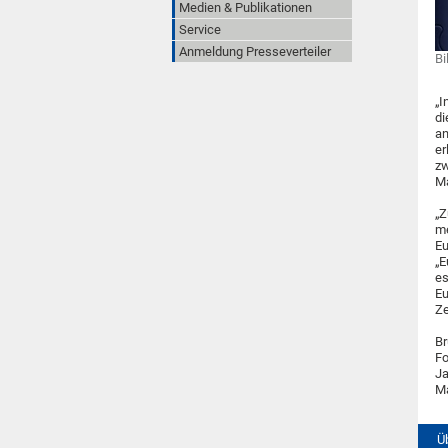
Medien & Publikationen
Service
Anmeldung Presseverteiler
Bi
„I
di
an
er
zw
Ma
„Z
me
Eu
„E
es
Eu
Ze
Br
Fo
Ja
Ma
Ü