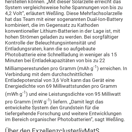
herstellen können. „Mit dieser Solarzelle erreicht das
System vergleichsweise hohe Spannungen von bis zu
4,2 Volt“, erläutert Weßling. Diese Mehrfachsolarzelle
hat das Team mit einer sogenannten Dual-Ion-Battery
kombiniert, die im Gegensatz zu Kathoden
konventioneller Lithium-Batterien in der Lage ist, mit
hohen Strömen geladen zu werden. Bei sorgfältiger
Kontrolle der Beleuchtungsintensität und
Entladungsraten, kann die so aufgebaute
Photobatterie eine Schnellladung in weniger als 15
Minuten bei Entladekapazitäten von bis zu 22
-1
Milliamperestunden pro Gramm (mAh g
) erreichen. In
Verbindung mit dem durchschnittlichen
Entladepotenzial von 3,6 Volt kann das Gerät eine
Energiedichte von 69 Milliwattstunden pro Gramm
-1
(mWh g
) und eine Leistungsdichte von 95 Milliwatt
-1
pro Gramm (mW g
) liefern. „Damit legt das
entwickelte System den Grundstein für die
tiefergehende Forschung und weitere Entwicklungen
im Bereich organischer Photobatterien“, sagt Weßling.
Über den Exzellenzcluster
liv
MatS