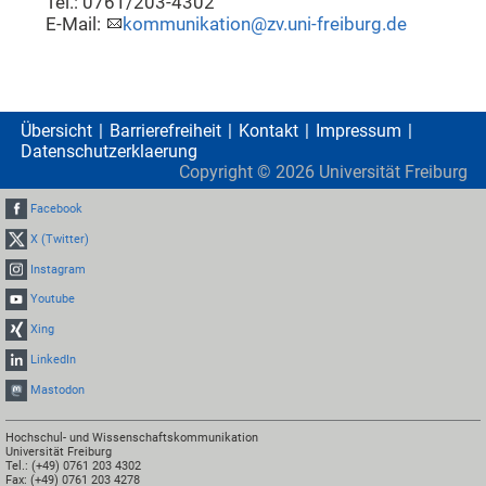
Tel.: 0761/203-4302
E-Mail:
kommunikation@zv.uni-freiburg.de
Übersicht
Barrierefreiheit
Kontakt
Impressum
Datenschutzerklaerung
Copyright ©
2026
Universität Freiburg
Facebook
X (Twitter)
Instagram
Youtube
Xing
LinkedIn
Mastodon
Hochschul- und Wissenschaftskommunikation
Universität Freiburg
Tel.: (+49) 0761 203 4302
Fax: (+49) 0761 203 4278