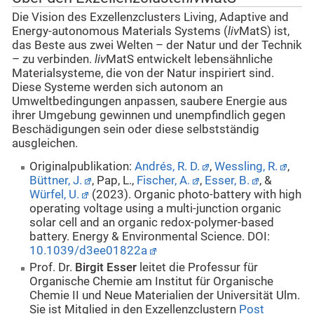
Die Vision des Exzellenzclusters Living, Adaptive and
Energy-autonomous Materials Systems (
liv
MatS) ist,
das Beste aus zwei Welten – der Natur und der Technik
– zu verbinden.
liv
MatS entwickelt lebensähnliche
Materialsysteme, die von der Natur inspiriert sind.
Diese Systeme werden sich autonom an
Umweltbedingungen anpassen, saubere Energie aus
ihrer Umgebung gewinnen und unempfindlich gegen
Beschädigungen sein oder diese selbstständig
ausgleichen.
Originalpublikation:
Andrés, R. D.
,
Wessling, R.
,
Büttner, J.
, Pap, L.,
Fischer, A.
,
Esser, B.
, &
Würfel, U.
(2023). Organic photo-battery with high
operating voltage using a multi-junction organic
solar cell and an organic redox-polymer-based
battery. Energy & Environmental Science. DOI:
10.1039/d3ee01822a
Prof. Dr.
Birgit Esser
leitet die Professur für
Organische Chemie am Institut für Organische
Chemie II und Neue Materialien der Universität Ulm.
Sie ist Mitglied in den Exzellenzclustern
Post