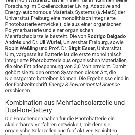
Team von Wissenschaftler*innen hat im Rahmen seiner
Forschung im Exzellenzcluster Living, Adaptive and
Energy-autonomous Materials Systems (
liv
MatS) der
Universität Freiburg eine monolithisch integrierte
Photobatterie entwickelt, die aus einer organischen
Polymerbatterie und einer organischen
Mehrfachsolarzelle besteht. Die von
Rodrigo Delgado
Andrés
und
Dr.
Uli Würfel
, Universität Freiburg, sowie
Robin Weßling
und Prof. Dr.
Birgit Esser
, Universität
Ulm, vorgestellte Batterie ist die erste monolithisch
integrierte Photobatterie aus organischen Materialien,
die eine Entladespannung von 3,6 Volt erreicht. Damit
gehört sie zu den ersten Systemen dieser Art, die
Kleinstgeräte betreiben können. Die Ergebnisse sind in
der Fachzeitschrift
Energy & Environmental Science
erschienen.
Kombination aus Mehrfachsolarzelle und
Dual-Ion-Battery
Die Forschenden haben für die Photobatterie ein
skalierbares Verfahren entwickelt, mit dem sie
organische Solarzellen aus fünf aktiven Schichten