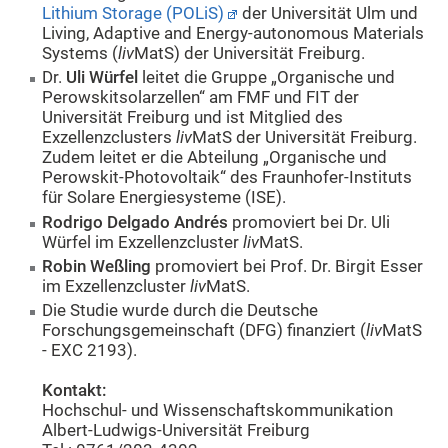
Lithium Storage (POLiS)
der Universität Ulm und
Living, Adaptive and Energy-autonomous Materials
Systems (
liv
MatS) der Universität Freiburg.
Dr.
Uli Würfel
leitet die Gruppe „Organische und
Perowskitsolarzellen“ am FMF und FIT der
Universität Freiburg und ist Mitglied des
Exzellenzclusters
liv
MatS der Universität Freiburg.
Zudem leitet er die Abteilung „Organische und
Perowskit-Photovoltaik“ des Fraunhofer-Instituts
für Solare Energiesysteme (ISE).
Rodrigo Delgado Andrés
promoviert bei Dr. Uli
Würfel im Exzellenzcluster
liv
MatS.
Robin Weßling
promoviert bei Prof. Dr. Birgit Esser
im Exzellenzcluster
liv
MatS.
Die Studie wurde durch die Deutsche
Forschungsgemeinschaft (DFG) finanziert (
liv
MatS
- EXC 2193).
Kontakt:
Hochschul- und Wissenschaftskommunikation
Albert-Ludwigs-Universität Freiburg