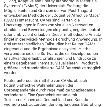
„Living, Adaptive and Energy-autonomous Materials
Systems“ (
liv
MatS) der Universität Freiburg die
Möglichkeiten und Grenzen der von Paul Thagard
entwickelten Methode der „Cognitive Affective Maps“
(CAMs) untersucht. CAMs sind Karten, die
Überzeugungen in Form von visuellen Netzwerken
abbilden und Bewertungen als positiv, negativ, neutral
oder ambivalent erlauben. Dieser methodische Ansatz
findet in der Mixed-Methods-Forschung Anwendung. In
drei unterschiedlichen Fallstudien hat Reuter CAMs
eingesetzt und die Ergebnisse analysiert. Hierbei
verwendete sie eine Software, die es Einzelpersonen
unaufwändig erlaubt, Erfahrungen und Eindrücke zu
einem gegebenen Thema zu visualisieren – wodurch
größere und standardisierte CAM-Datensätze möglich
wurden.
Reuter untersuchte mithilfe von CAMs, ob sich
kognitiv-affektive Wahrnehmungen der
Coronapandemie durch regelmäßige Spaziergänge
veränderten. Eine Querschnittsstudie mit
Teilnehmer*innen aus Deutschland und Kanada
widmete sich außerdem der empfundenen Bedrohung