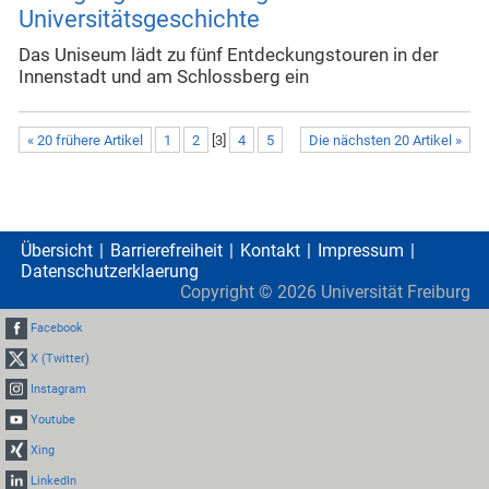
Universitätsgeschichte
Das Uniseum lädt zu fünf Entdeckungstouren in der
Innenstadt und am Schlossberg ein
« 20 frühere Artikel
1
2
[
3
]
4
5
Die nächsten 20 Artikel »
Übersicht
Barrierefreiheit
Kontakt
Impressum
Datenschutzerklaerung
Copyright ©
2026
Universität Freiburg
Facebook
X (Twitter)
Instagram
Youtube
Xing
LinkedIn