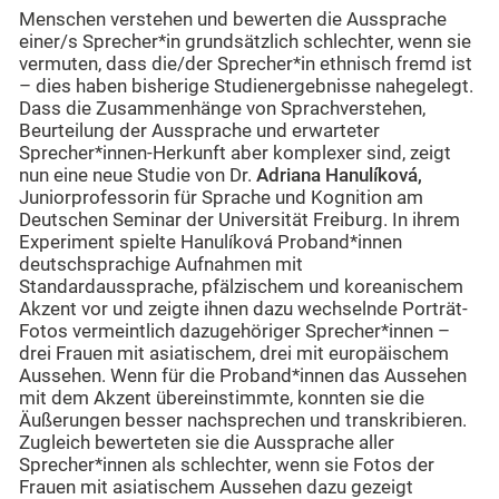
Menschen verstehen und bewerten die Aussprache
einer/s Sprecher*in grundsätzlich schlechter, wenn sie
vermuten, dass die/der Sprecher*in ethnisch fremd ist
– dies haben bisherige Studienergebnisse nahegelegt.
Dass die Zusammenhänge von Sprachverstehen,
Beurteilung der Aussprache und erwarteter
Sprecher*innen-Herkunft aber komplexer sind, zeigt
nun eine neue Studie von Dr.
Adriana
Hanulíková
,
Juniorprofessorin für Sprache und Kognition am
Deutschen Seminar der Universität Freiburg. In ihrem
Experiment spielte Hanulíková Proband*innen
deutschsprachige Aufnahmen mit
Standardaussprache, pfälzischem und koreanischem
Akzent vor und zeigte ihnen dazu wechselnde Porträt-
Fotos vermeintlich dazugehöriger Sprecher*innen –
drei Frauen mit asiatischem, drei mit europäischem
Aussehen. Wenn für die Proband*innen das Aussehen
mit dem Akzent übereinstimmte, konnten sie die
Äußerungen besser nachsprechen und transkribieren.
Zugleich bewerteten sie die Aussprache aller
Sprecher*innen als schlechter, wenn sie Fotos der
Frauen mit asiatischem Aussehen dazu gezeigt