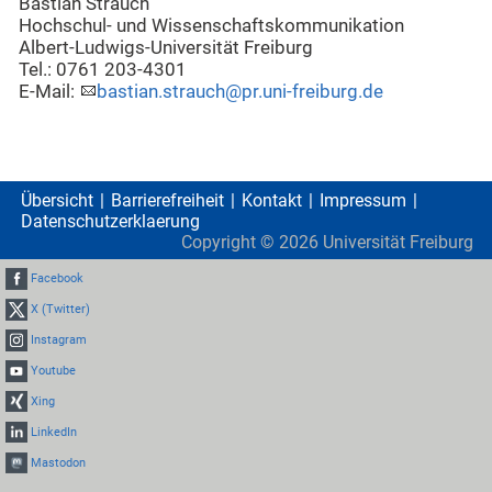
Bastian Strauch
Hochschul- und Wissenschaftskommunikation
Albert-Ludwigs-Universität Freiburg
Tel.: 0761 203-4301
E-Mail:
bastian.strauch@pr.uni-freiburg.de
Übersicht
Barrierefreiheit
Kontakt
Impressum
Datenschutzerklaerung
Copyright ©
2026
Universität Freiburg
Facebook
X (Twitter)
Instagram
Youtube
Xing
LinkedIn
Mastodon