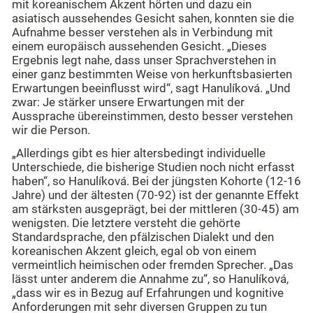
mit koreanischem Akzent hörten und dazu ein
asiatisch aussehendes Gesicht sahen, konnten sie die
Aufnahme besser verstehen als in Verbindung mit
einem europäisch aussehenden Gesicht. „Dieses
Ergebnis legt nahe, dass unser Sprachverstehen in
einer ganz bestimmten Weise von herkunftsbasierten
Erwartungen beeinflusst wird“, sagt Hanulíková. „Und
zwar: Je stärker unsere Erwartungen mit der
Aussprache übereinstimmen, desto besser verstehen
wir die Person.
„Allerdings gibt es hier altersbedingt individuelle
Unterschiede, die bisherige Studien noch nicht erfasst
haben“, so Hanulíková. Bei der jüngsten Kohorte (12-16
Jahre) und der ältesten (70-92) ist der genannte Effekt
am stärksten ausgeprägt, bei der mittleren (30-45) am
wenigsten. Die letztere versteht die gehörte
Standardsprache, den pfälzischen Dialekt und den
koreanischen Akzent gleich, egal ob von einem
vermeintlich heimischen oder fremden Sprecher. „Das
lässt unter anderem die Annahme zu“, so Hanulíková,
„dass wir es in Bezug auf Erfahrungen und kognitive
Anforderungen mit sehr diversen Gruppen zu tun