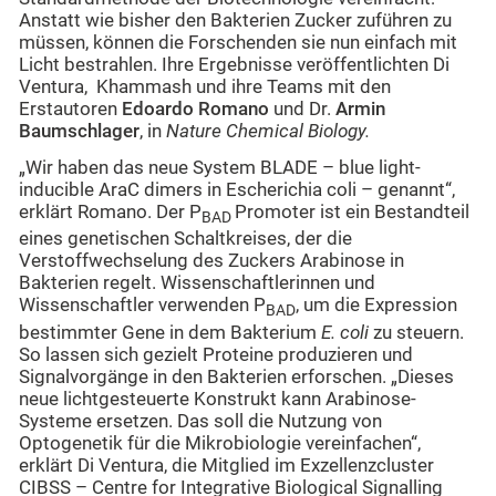
Anstatt wie bisher den Bakterien Zucker zuführen zu
müssen, können die Forschenden sie nun einfach mit
Licht bestrahlen. Ihre Ergebnisse veröffentlichten Di
Ventura, Khammash und ihre Teams mit den
Erstautoren
Edoardo Romano
und Dr.
Armin
Baumschlager
, in
Nature Chemical Biology.
„Wir haben das neue System BLADE –
blue light-
inducible AraC dimers in Escherichia coli – genannt“,
erklärt Romano. Der P
Promoter ist ein Bestandteil
BAD
eines genetischen Schaltkreises, der die
Verstoffwechselung des Zuckers Arabinose in
Bakterien regelt. Wissenschaftlerinnen und
Wissenschaftler verwenden P
, um die Expression
BAD
bestimmter Gene in dem Bakterium
E. coli
zu steuern.
So lassen sich gezielt Proteine produzieren und
Signalvorgänge in den Bakterien erforschen. „Dieses
neue lichtgesteuerte Konstrukt kann Arabinose-
Systeme ersetzen. Das soll die Nutzung von
Optogenetik für die Mikrobiologie vereinfachen“,
erklärt Di Ventura, die Mitglied im Exzellenzcluster
CIBSS – Centre for Integrative Biological Signalling