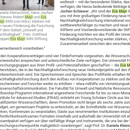
weltweit – mit der besonderen Stärke, dass
verfügen, die hierzu bedeutende Beiträge le
Jochen Schiewer
. „Wir sind der
Eva
Mayr
-
niela Kleinschmit, Hans-Jochen
uns mit ihrer großartigen Förderung neue
hiewer, Robert
Mayr
und
Eva
Nachhaltigkeitsforschung international noc
ayr
-Stihl (von links) stärken mit
wettbewerbsfähiger zu machen und neue 
r neuen Förderung die Forschung
Stifterin und Vorstandsvorsitzende der Stif
f dem Gebiet „Umwelt und
chhaltigkeit“. Foto: Gottfried
Förderung möchten wir das Profil der Univer
oppel/
Eva
Mayr
-Stihl Stiftung
Nachhaltigkeitsforschung weiter stärken, 
Zusammenarbeit zwischen den verschiede
emenbereich vorantreiben.“
 den Kooperationsverträgen sind vier Förderformate vorgesehen, die Wissenscha
rrierestufen ansprechen und unterschiedliche Ziele verfolgen. Die Universität Fr
rschungsgruppen aus ihren Profil- und Potenzialfeldern geschaffen – die
Eva
M
terstützen, die in der Nachhaltigkeitsforschung neue Verbundprojekte auf den We
iterentwickeln wird. Die Sprecherinnen und Sprecher des Profilfelds erhalten Mit
chhaltigkeitsforschung durch den Aufbau von Kooperationen zu stärken und die A
rscherinnen und Forscher weiter zu erhöhen – etwa mithilfe von Vernetzungsak
ssenschaftskommunikation. Die Fakultät für Umwelt und Natürliche Ressource
llowship-Programm international angesehene Forschende für bis zu neun Monat
stitute for Advanced Studies (FRIAS) entsteht ein Young Scholars Circle aus bis 
alifizierten Wissenschaftlern, deren Promotion nicht länger als sechs Jahre zurüc
dget, um gemeinsam Projekte zu entwickeln, an der Schnittstelle von Wissensch
rken, Konferenzen zu veranstalten, Gäste aus renommierten Institutionen einzu
fentlichkeitswirksamen Formaten innerhalb und außerhalb der Universität mit all
samtpaket verfügen wir über vielfältige Wege und Instrumente, die uns bei der
rschungsschwerpunkte maßgeblich voranbringen“, sagt Prof. Dr.
Daniela Klein