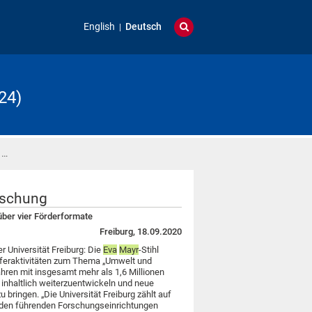
English
Deutsch
24)
 …
orschung
 über vier Förderformate
Freiburg, 18.09.2020
er Universität Freiburg: Die
Eva
Mayr
-Stihl
nsferaktivitäten zum Thema „Umwelt und
hren mit insgesamt mehr als 1,6 Millionen
ld inhaltlich weiterzuentwickeln und neue
ringen. „Die Universität Freiburg zählt auf
 den führenden Forschungseinrichtungen