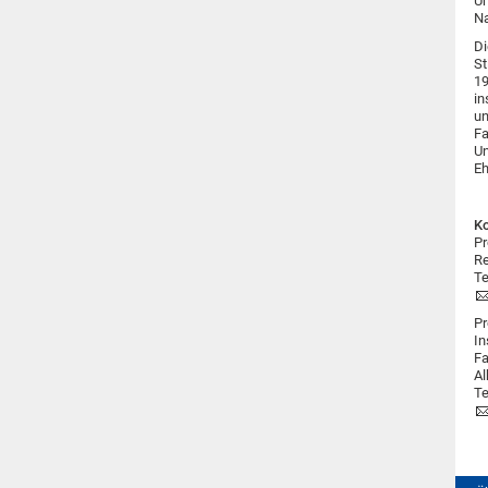
Um
Na
D
St
19
in
un
Fa
Un
Eh
Ko
Pr
Re
Te
Pr
In
Fa
Al
Te