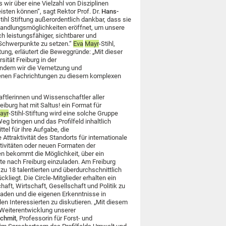
 wir über eine Vielzahl von Disziplinen
isten können“, sagt Rektor Prof. Dr.
Hans-
Stihl Stiftung außerordentlich dankbar, dass sie
 Handlungsmöglichkeiten eröffnet, um unsere
h leistungsfähiger, sichtbarer und
Schwerpunkte zu setzen.“
Eva
Mayr
-Stihl,
tung, erläutert die Beweggründe: „Mit dieser
sität Freiburg in der
indem wir die Vernetzung und
nen Fachrichtungen zu diesem komplexen
ftlerinnen und Wissenschaftler aller
eiburg hat mit Saltus!
ein Format für
ayr
-Stihl-Stiftung wird eine solche Gruppe
g bringen und das Profilfeld inhaltlich
tel für ihre Aufgabe, die
ttraktivität des Standorts für internationale
tivitäten oder neuen Formaten der
n bekommt die Möglichkeit, über ein
e nach Freiburg einzuladen. Am Freiburg
zu 18 talentierten und überdurchschnittlich
kliegt. Die Circle-Mitglieder erhalten ein
aft, Wirtschaft, Gesellschaft und Politik zu
laden und die eigenen Erkenntnisse in
en Interessierten zu diskutieren. „Mit diesem
 Weiterentwicklung unserer
schmit
, Professorin für Forst- und