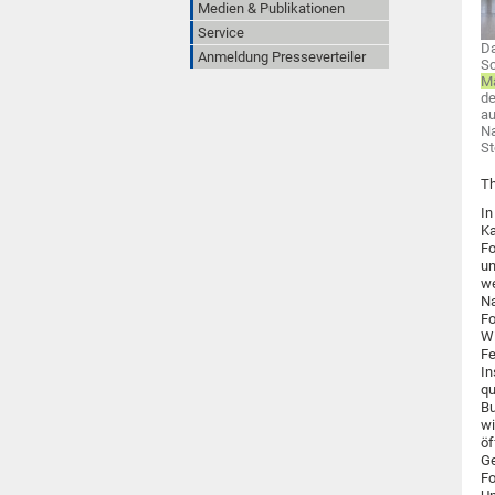
Medien & Publikationen
Service
Da
Anmeldung Presseverteiler
Sc
M
de
au
Na
St
Th
In
Ka
Fo
un
we
Na
Fo
Wi
Fe
In
qu
Bu
wi
öf
Ge
Fo