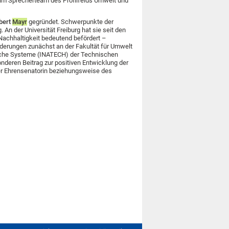
d im Sprecherteam des Profilfelds Umwelt und
bert
Mayr
gegründet. Schwerpunkte der
An der Universität Freiburg hat sie seit den
Nachhaltigkeit bedeutend befördert –
derungen zunächst an der Fakultät für Umwelt
nische Systeme (INATECH) der Technischen
onderen Beitrag zur positiven Entwicklung der
er Ehrensenatorin beziehungsweise des