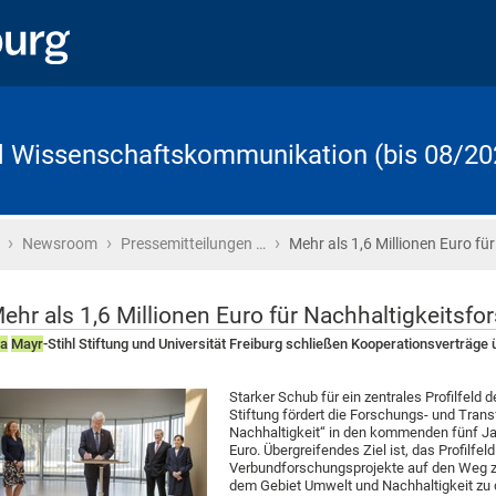
d Wissenschaftskommunikation (bis 08/20
›
›
›
Startseite
Newsroom
Pressemitteilungen …
Mehr als 1,6 Millionen Euro für
ehr als 1,6 Millionen Euro für Nachhaltigkeitsf
va
Mayr
-Stihl Stiftung und Universität Freiburg schließen Kooperationsverträge
Starker Schub für ein zentrales Profilfeld d
Stiftung fördert die Forschungs- und Tra
Nachhaltigkeit“ in den kommenden fünf Ja
Euro. Übergreifendes Ziel ist, das Profilfe
Verbundforschungsprojekte auf den Weg zu b
dem Gebiet Umwelt und Nachhaltigkeit zu