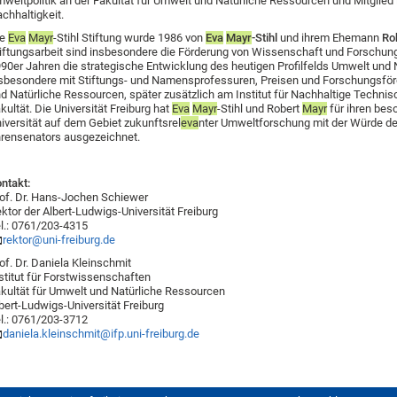
weltpolitik an der Fakultät für Umwelt und Natürliche Ressourcen und Mitglie
chhaltigkeit.
ie
Eva
Mayr
-Stihl Stiftung wurde 1986 von
Eva
Mayr
-Stihl
und ihrem Ehemann
Ro
iftungsarbeit sind insbesondere die Förderung von Wissenschaft und Forschung. 
90er Jahren die strategische Entwicklung des heutigen Profilfelds Umwelt und 
sbesondere mit Stiftungs- und Namensprofessuren, Preisen und Forschungsför
d Natürliche Ressourcen, später zusätzlich am Institut für Nachhaltige Tech
kultät. Die Universität Freiburg hat
Eva
Mayr
-Stihl und Robert
Mayr
für ihren bes
iversität auf dem Gebiet zukunftsrel
eva
nter Umweltforschung mit der Würde d
rensenators ausgezeichnet.
ntakt:
of. Dr. Hans-Jochen Schiewer
ktor der Albert-Ludwigs-Universität Freiburg
l.: 0761/203-4315
rektor@uni-freiburg.de
of. Dr. Daniela Kleinschmit
stitut für Forstwissenschaften
kultät für Umwelt und Natürliche Ressourcen
bert-Ludwigs-Universität Freiburg
l.: 0761/203-3712
daniela.kleinschmit@ifp.uni-freiburg.de