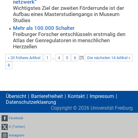
netzwerk“
Wichtigstes Ziel der zweiten Förderrunde ist der
Aufbau eines Masterstudiengangs in Museum
Studies
Mehr als 100.000 Schalter
Freiburger Forscher entschlüsseln erstmalig den
Atlas der Genregulatoren in menschlichen
Herzzellen
« 20 frühere Artikel
1
...
4
5
6
[
7
]
Die nächsten 14 Artikel »
8
Übersicht
Barrierefreiheit
Kontakt
Impressum
Datenschutzerklaerung
Copyright ©
2026
Universität Freiburg
Facebook
X (Twitter)
Instagram