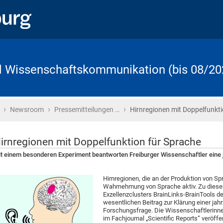
d Wissenschaftskommunikation (bis 08/20
›
›
›
Startseite
Newsroom
Pressemitteilungen …
Hirnregionen mit Doppelfunkt
irnregionen mit Doppelfunktion für Sprache
t einem besonderen Experiment beantworten Freiburger Wissenschaftler eine 
Hirnregionen, die an der Produktion von Spr
Wahrnehmung von Sprache aktiv. Zu dies
Exzellenzclusters BrainLinks-BrainTools der
wesentlichen Beitrag zur Klärung einer jah
Forschungsfrage. Die Wissenschaftlerinne
im Fachjournal „Scientific Reports“ veröffen