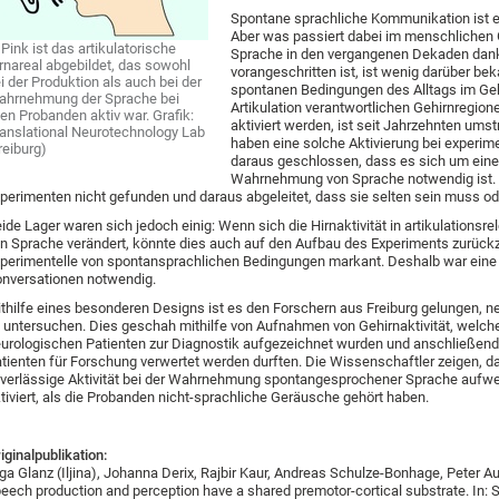
Spontane sprachliche Kommunikation ist e
Aber was passiert dabei im menschlichen
 Pink ist das artikulatorische
Sprache in den vergangenen Dekaden dank
rnareal abgebildet, das sowohl
vorangeschritten ist, ist wenig darüber be
i der Produktion als auch bei der
spontanen Bedingungen des Alltags im Gehir
hrnehmung der Sprache bei
Artikulation verantwortlichen Gehirnregi
len Probanden aktiv war. Grafik:
aktiviert werden, ist seit Jahrzehnten ums
anslational Neurotechnology Lab
haben eine solche Aktivierung bei experi
reiburg)
daraus geschlossen, dass es sich um eine
Wahrnehmung von Sprache notwendig ist. A
perimenten nicht gefunden und daraus abgeleitet, dass sie selten sein muss ode
ide Lager waren sich jedoch einig: Wenn sich die Hirnaktivität in artikulatio
n Sprache verändert, könnte dies auch auf den Aufbau des Experiments zurückz
perimentelle von spontansprachlichen Bedingungen markant. Deshalb war eine 
nversationen notwendig.
thilfe eines besonderen Designs ist es den Forschern aus Freiburg gelungen, ne
 untersuchen. Dies geschah mithilfe von Aufnahmen von Gehirnaktivität, welche
urologischen Patienten zur Diagnostik aufgezeichnet wurden und anschließend 
tienten für Forschung verwertet werden durften. Die Wissenschaftler zeigen, da
verlässige Aktivität bei der Wahrnehmung spontangesprochener Sprache aufwe
tiviert, als die Probanden nicht-sprachliche Geräusche gehört haben.
iginalpublikation:
ga Glanz (Iljina), Johanna Derix, Rajbir Kaur, Andreas Schulze-Bonhage, Peter Aue
eech production and perception have a shared premotor-cortical substrate. In: S