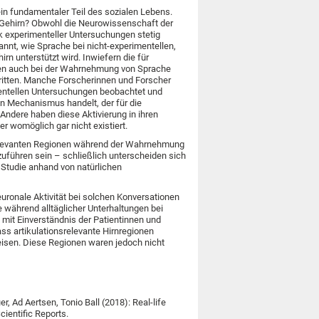
in fundamentaler Teil des sozialen Lebens.
 Gehirn? Obwohl die Neurowissenschaft der
 experimenteller Untersuchungen stetig
kannt, wie Sprache bei nicht-experimentellen,
n unterstützt wird. Inwiefern die für
onen auch bei der Wahrnehmung von Sprache
tritten. Manche Forscherinnen und Forscher
mentellen Untersuchungen beobachtet und
n Mechanismus handelt, der für die
ndere haben diese Aktivierung in ihren
r womöglich gar nicht existiert.
nsrelevanten Regionen während der Wahrnehmung
uführen sein – schließlich unterscheiden sich
Studie anhand von natürlichen
uronale Aktivität bei solchen Konversationen
 während alltäglicher Unterhaltungen bei
mit Einverständnis der Patientinnen und
ss artikulationsrelevante Hirnregionen
isen. Diese Regionen waren jedoch nicht
r, Ad Aertsen, Tonio Ball (2018): Real-life
cientific Reports.