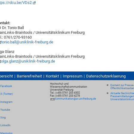
tps://rdcu.be/VDs2
ntakt:
 Dr. Tonio Ball
ainLinks-Braintools / Universitätsklinikum Freiburg
l.: 0761/270-93160
tonio.ball@uniklinik-freiburg.de
ga Glanz
ainLinks-Braintools / Universitätsklinikum Freiburg
olga.glanz@uniklinik-freiburg.de
bersicht
Barrierefreiheit
Kontakt
Impressum
Datenschutzerklaerung
Hochschul- und
Kontakt zur Presse
Facebook
Wissenschaftskommunikation
Öffentlichkeitsarbe
Universität Freiburg
Tel.: (+49) 0761 203 4302
Aktuelle Nachricht
X (Twitter)
Fax: (+49) 0761 203 4278
Pressemitteilungen
kommunikation@zv.uni-freiburg.de
Universitätskliniku
Instagram
Youtube
Xing
LinkedIn
Mastodon