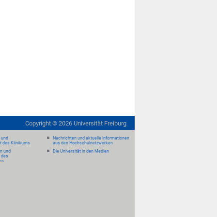
Copyright ©
2026
Universität Freiburg
- und
Nachrichten und aktuelle Informationen
it des Klinikums
aus den Hochschulnetzwerken
en und
Die Universität in den Medien
 des
ms