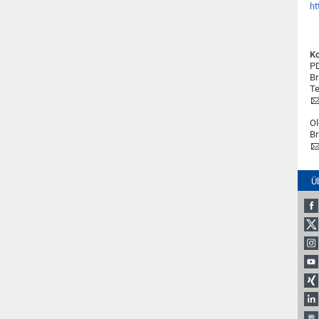
ht
Ko
PD
Br
Te
Ol
Br
Ü