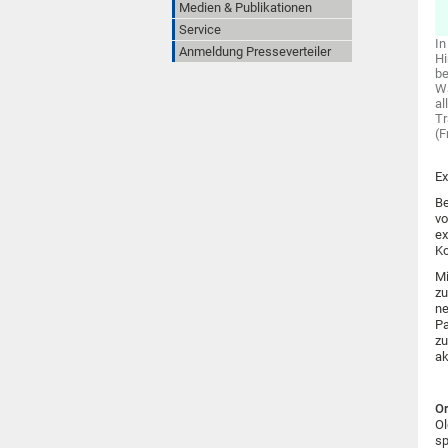
Medien & Publikationen
Service
In
Anmeldung Presseverteiler
Hi
be
Wa
al
Tr
(F
Ex
Be
vo
ex
Ko
Mi
zu
ne
Pa
zu
ak
Or
Ol
sp