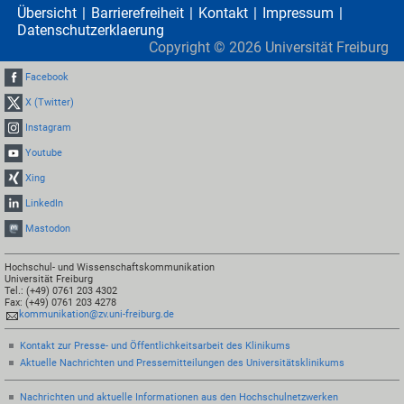
Übersicht
Barrierefreiheit
Kontakt
Impressum
Datenschutzerklaerung
Copyright ©
2026
Universität Freiburg
Facebook
X (Twitter)
Instagram
Youtube
Xing
LinkedIn
Mastodon
Hochschul- und Wissenschaftskommunikation
Universität Freiburg
Tel.: (+49) 0761 203 4302
Fax: (+49) 0761 203 4278
kommunikation@zv.uni-freiburg.de
Kontakt zur Presse- und Öffentlichkeitsarbeit des Klinikums
Aktuelle Nachrichten und Pressemitteilungen des Universitätsklinikums
Nachrichten und aktuelle Informationen aus den Hochschulnetzwerken