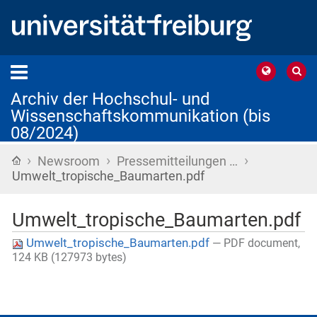
Archiv der Hochschul- und
Wissenschaftskommunikation (bis
08/2024)
›
›
›
Startseite
Newsroom
Pressemitteilungen …
Umwelt_tropische_Baumarten.pdf
Umwelt_tropische_Baumarten.pdf
Umwelt_tropische_Baumarten.pdf
— PDF document,
124 KB (127973 bytes)