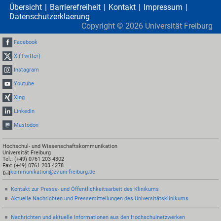
Übersicht
Barrierefreiheit
Kontakt
Impressum
Datenschutzerklaerung
Copyright ©
2026
Universität Freiburg
Facebook
X (Twitter)
Instagram
Youtube
Xing
LinkedIn
Mastodon
Hochschul- und Wissenschaftskommunikation
Universität Freiburg
Tel.: (+49) 0761 203 4302
Fax: (+49) 0761 203 4278
kommunikation@zv.uni-freiburg.de
Kontakt zur Presse- und Öffentlichkeitsarbeit des Klinikums
Aktuelle Nachrichten und Pressemitteilungen des Universitätsklinikums
Nachrichten und aktuelle Informationen aus den Hochschulnetzwerken