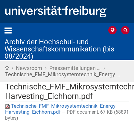
Archiv der Hochschul- und
Wissenschaftskommunikation (bis
08/2024)
›
›
›
Startseite
Newsroom
Pressemitteilungen …
Technische_FMF_Mikrosystemtechnik_Energy …
Technische_FMF_Mikrosystemtechn
Harvesting_Eichhorn.pdf
Technische_FMF_Mikrosystemtechnik_Energy
Harvesting_Eichhorn.pdf
— PDF document, 67 KB (68891
bytes)