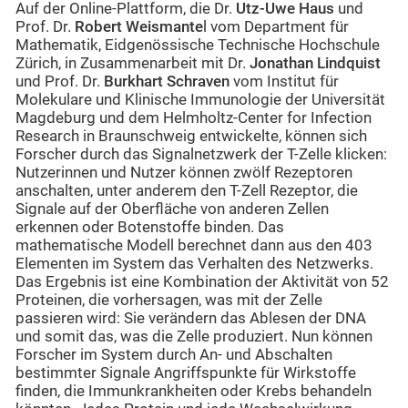
Auf der Online-Plattform, die Dr.
Utz-Uwe Haus
und
Prof. Dr.
Robert Weismante
l vom Department für
Mathematik, Eidgenössische Technische Hochschule
Zürich, in Zusammenarbeit mit Dr.
Jonathan Lindquis
t
und Prof. Dr.
Burkhart Schraven
vom Institut für
Molekulare und Klinische Immunologie der Universität
Magdeburg und dem Helmholtz-Center for Infection
Research in Braunschweig entwickelte, können sich
Forscher durch das Signalnetzwerk der T-Zelle klicken:
Nutzerinnen und Nutzer können zwölf Rezeptoren
anschalten, unter anderem den T-Zell Rezeptor, die
Signale auf der Oberfläche von anderen Zellen
erkennen oder Botenstoffe binden. Das
mathematische Modell berechnet dann aus den 403
Elementen im System das Verhalten des Netzwerks.
Das Ergebnis ist eine Kombination der Aktivität von 52
Proteinen, die vorhersagen, was mit der Zelle
passieren wird: Sie verändern das Ablesen der DNA
und somit das, was die Zelle produziert. Nun können
Forscher im System durch An- und Abschalten
bestimmter Signale Angriffspunkte für Wirkstoffe
finden, die Immunkrankheiten oder Krebs behandeln