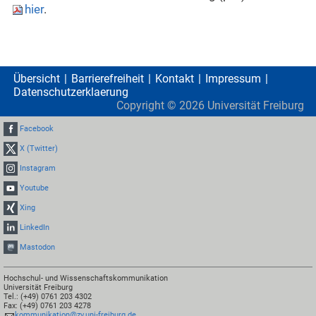
hier
.
Übersicht
Barrierefreiheit
Kontakt
Impressum
Datenschutzerklaerung
Copyright ©
2026
Universität Freiburg
Facebook
X (Twitter)
Instagram
Youtube
Xing
LinkedIn
Mastodon
Hochschul- und Wissenschaftskommunikation
Universität Freiburg
Tel.: (+49) 0761 203 4302
Fax: (+49) 0761 203 4278
kommunikation@zv.uni-freiburg.de