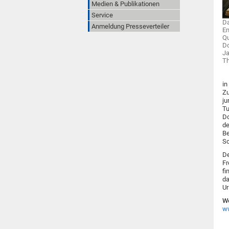
Medien & Publikationen
Service
Da
Anmeldung Presseverteiler
Em
Qu
Do
Ja
Th
in
Zu
ju
Tu
Do
de
Be
Sc
De
Fr
fi
da
Ur
We
ww