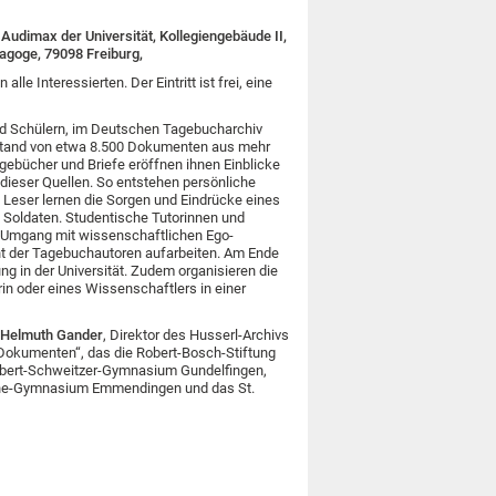
Audimax der Universität, Kollegiengebäude II,
nagoge, 79098 Freiburg,
alle Interessierten. Der Eintritt ist frei, eine
nd Schülern, im Deutschen Tagebucharchiv
tand von etwa 8.500 Dokumenten aus mehr
gebücher und Briefe eröffnen ihnen Einblicke
 dieser Quellen. So entstehen persönliche
Leser lernen die Sorgen und Eindrücke eines
Soldaten. Studentische Tutorinnen und
n Umgang mit wissenschaftlichen Ego-
ht der Tagebuchautoren aufarbeiten. Am Ende
ng in der Universität. Zudem organisieren die
rin oder eines Wissenschaftlers in einer
Helmuth Gander
, Direktor des Husserl-Archivs
go-Dokumenten“, das die Robert-Bosch-Stiftung
 Albert-Schweitzer-Gymnasium Gundelfingen,
the-Gymnasium Emmendingen und das St.