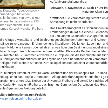
Auftaktveranstaltung, die am
Mittwoch, 6. November 2013 ab 17 Uhr im 
s Deutsche Tagebucharchiv
Platz der Alten Sy
mendingen hat einen
ellenbestand von etwa 8.500
stattfindet. Die Veranstaltung richtet sich an 
kumenten aus mehr als 250
Anmeldung ist nicht erforderlich.
hren Geschichte. Quelle:
Das Projekt ermöglicht es Schülerinnen u
omas Kunz/Universität Freiburg
Emmendingen (DTA) auf einen Quellenbes
als 250 Jahren Geschichte zuzugreifen. Ta
 die Alltags-, Mentalitäts- und Erfahrungsgeschichte der Autorinnen und Autoren
gänge zu vergangenen Erfahrungen und Situationen: Die jungen Leserinnen und 
ngen Mädchens kennen oder erfahren etwas über den Gesinnungswandel eines 
toren bringen den Schülern der achten bis elften Klasse die Recherche und de
kumenten bei. Zusammen entwickeln sie Projekte, die die Geschichte aus Sic
s Schuljahres präsentieren sie die Ergebnisse bei einer öffentlichen Veranstaltu
teiligten viele weitere Aktionen, zum Beispiel den Besuch einer Wissenschaftle
hulklasse.
r Freiburger Historiker Prof. Dr.
Jörn Leonhard
und der Philosoph Prof. Dr.
Hans-
eiburg, leiten das Projekt „Zeitreisen – Alltag und Erfahrung in historischen E
nanziert und unterstützt. Neben der Universität Freiburg und dem DTA sind das
s Kepler Gymnasium Freiburg, das Erasmus-Gymnasium Denzlingen, das Goe
sula-Gymnasium Freiburg beteiligt.
itere Informationen zum Projekt:
w.zeitreisen.uni-freiburg.de