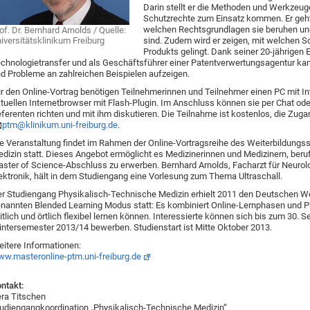
Darin stellt er die Methoden und Werkzeuge
Schutzrechte zum Einsatz kommen. Er geht
welchen Rechtsgrundlagen sie beruhen un
of. Dr. Bernhard Arnolds / Quelle:
iversitätsklinikum Freiburg
sind. Zudem wird er zeigen, mit welchen Sch
Produkts gelingt. Dank seiner 20-jährigen E
chnologietransfer und als Geschäftsführer einer Patentverwertungsagentur ka
d Probleme an zahlreichen Beispielen aufzeigen.
r den Online-Vortrag benötigen Teilnehmerinnen und Teilnehmer einen PC mit I
tuellen Internetbrowser mit Flash-Plugin. Im Anschluss können sie per Chat od
ferenten richten und mit ihm diskutieren. Die Teilnahme ist kostenlos, die Zuga
ptm@klinikum.uni-freiburg.de
.
e Veranstaltung findet im Rahmen der Online-Vortragsreihe des Weiterbildung
dizin statt. Dieses Angebot ermöglicht es Medizinerinnen und Medizinern, beru
ster of Science-Abschluss zu erwerben. Bernhard Arnolds, Facharzt für Neurolo
ektronik, hält in dem Studiengang eine Vorlesung zum Thema Ultraschall.
r Studiengang Physikalisch-Technische Medizin erhielt 2011 den Deutschen Wei
nannten Blended Learning Modus statt: Es kombiniert Online-Lernphasen und 
itlich und örtlich flexibel lernen können. Interessierte können sich bis zum 30
ntersemester 2013/14 bewerben. Studienstart ist Mitte Oktober 2013.
itere Informationen:
w.masteronline-ptm.uni-freiburg.de
ntakt:
ra Titschen
udiengangkoordination „Physikalisch-Technische Medizin“