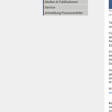
Medien & Publikationen
Service
Pr
Anmeldung Presseverteiler
Un
Te
un
Fü
ak
Re
Di
Me
Ma
El
De
ge
ze
Wi
We
ww
Ko
Ve
St