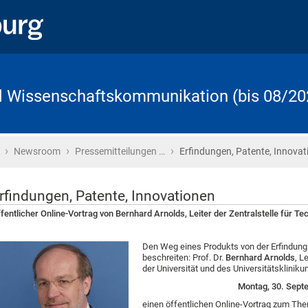
d Wissenschaftskommunikation (bis 08/20
›
›
›
Startseite
Newsroom
Pressemitteilungen …
Erfindungen, Patente, Innovat
rfindungen, Patente, Innovationen
fentlicher Online-Vortrag von Bernhard Arnolds, Leiter der Zentralstelle für Te
Den Weg eines Produkts von der Erfindung 
beschreiten: Prof. Dr.
Bernhard Arnolds
, L
der Universität und des Universitätskliniku
Montag, 30. Sept
einen öffentlichen Online-Vortrag zum The