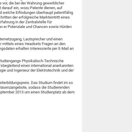
 vor, die bei der Wahrung gewerblicher
 darauf ein, wozu Patente dienen, auf
d welche Erfindungen überhaupt patentfähig
ritten der erfolgreiche Markteintritt eines
rfahrung in der Zentralstelle für
nn er Potenziale und Chancen sowie Hürden
nternetzugang, Lautsprecher und einen
er mittels eines Headsets Fragen an den
ngsdaten erhalten Interessierte per E-Mail an
sstudiengangs Physikalisch-Technische
fsbegleitend einen international anerkannten
gie und Ingenieur der Elektrotechnik und der
terbildungspreis. Das Studium findet im so
Präsenzangebote, sodass die Studierenden
. September 2013 um einen Studienplatz ab dem