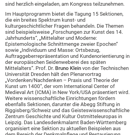
sind herzlich eingeladen, am Kongress teilzunehmen.
Im Hauptprogramm bietet die Tagung 15 Sektionen,
die ein breites Spektrum kunst- und
kulturgeschichtlicher Fragen behandeln. Die Themen
sind beispielsweise „Forschungen zur Kunst des 14.
Jahrhunderts“, „Mittelalter und Moderne:
Epistemologische Schnittmenge zweier Epochen“
sowie „Individuum und Masse: Ortsbezug,
Auftraggeberrepräsentation und Kundenorientierung in
der europäischen Seidenweberei des späten
Mittelalters“. Prof. Dr.
Bruno Klein
von der Technischen
Universität Dresden hält den Plenarvortrag
„Vordenken/Nachdenken – Praxis und Theorie der
Kunst um 1400“, der vom International Center of
Medieval Art (ICMA) in New York/USA präsentiert wird.
Weitere wissenschaftliche Einrichtungen fördern
ebenfalls Sektionen, darunter die Abegg Stiftung in
Riggisberg/Schweiz und das Geisteswissenschaftliche
Zentrum Geschichte und Kultur Ostmitteleuropas in
Leipzig. Das Landesdenkmalamt Baden-Württemberg
organisiert eine Sektion zu aktuellen Beispielen aus
dem Bereich der Denkmalpflege und Restaurierung.