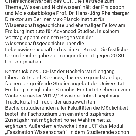
Öffentlichkeitsarbeit des UCF. Die Festrede zum
Thema „Wissen und Nichtwissen“ hält der Philosoph
und Molekularbiologe Prof. Dr.
Hans-Jörg Rheinberger
,
Direktor am Berliner Max-Planck-Institut für
Wissenschaftsgeschichte und ehemaliger Fellow am
Freiburg Institute für Advanced Studies. In seinem
Vortrag spannt er einen Bogen von der
Wissenschaftsgeschichte über die
Lebenswissenschaften bis hin zur Kunst. Die festliche
Urkundenübergabe zur Inauguration ist gegen 20.30
Uhr vorgesehen.
Kernstück des UCF ist der Bachelorstudiengang
Liberal Arts and Sciences, das erste grundständige,
fächerübergreifende Studienangebot der Universität
Freiburg in englischer Sprache. Er startete ebenso zum
Wintersemester 2012/13 wie der Interdisciplinary
Track, kurz IndiTrack, der ausgewählten
Bachelorstudierenden aller Fakultäten die Möglichkeit
bietet, ihr Fachstudium um ein interdisziplinäres
Zusatzjahr mit möglichst hoher Wahlfreiheit zu
ergänzen. Außerdem entwickelt das UCF das Modul
„Faszination Wissenschaft“, in dem Studierende schon