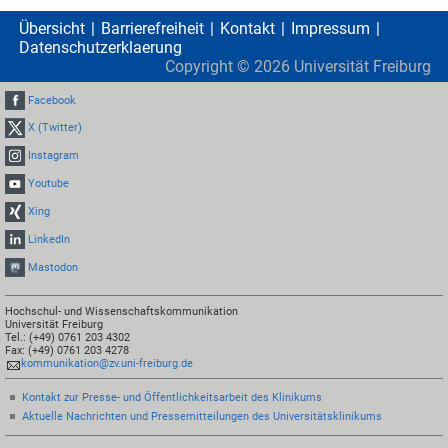
Übersicht
Barrierefreiheit
Kontakt
Impressum
Datenschutzerklaerung
Copyright ©
2026
Universität Freiburg
Facebook
X (Twitter)
Instagram
Youtube
Xing
LinkedIn
Mastodon
Hochschul- und Wissenschaftskommunikation
Universität Freiburg
Tel.: (+49) 0761 203 4302
Fax: (+49) 0761 203 4278
kommunikation@zv.uni-freiburg.de
Kontakt zur Presse- und Öffentlichkeitsarbeit des Klinikums
Aktuelle Nachrichten und Pressemitteilungen des Universitätsklinikums