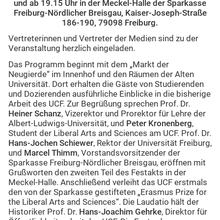
und ab 19.15 Uhr in der Meckel-Halle der Sparkasse
Freiburg-Nördlicher Breisgau, Kaiser-Joseph-Straße
186-190, 79098 Freiburg.
Vertreterinnen und Vertreter der Medien sind zu der
Veranstaltung herzlich eingeladen.
Das Programm beginnt mit dem „Markt der
Neugierde“ im Innenhof und den Räumen der Alten
Universität. Dort erhalten die Gäste von Studierenden
und Dozierenden ausführliche Einblicke in die bisherige
Arbeit des UCF. Zur Begrüßung sprechen Prof. Dr.
Heiner Schanz
, Vizerektor und Prorektor für Lehre der
Albert-Ludwigs-Universität, und
Peter Kronenberg
,
Student der Liberal Arts and Sciences am UCF. Prof. Dr.
Hans-Jochen Schiewer
, Rektor der Universität Freiburg,
und
Marcel Thimm
, Vorstandsvorsitzender der
Sparkasse Freiburg-Nördlicher Breisgau, eröffnen mit
Grußworten den zweiten Teil des Festakts in der
Meckel-Halle. Anschließend verleiht das UCF erstmals
den von der Sparkasse gestifteten „Erasmus Prize for
the Liberal Arts and Sciences“. Die Laudatio hält der
Historiker Prof. Dr.
Hans-Joachim Gehrke
, Direktor für